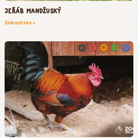
jeřáb mandžuský
Zobrazit více →