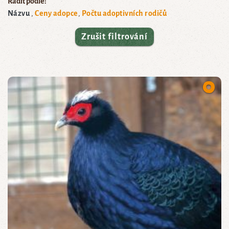
Řadit podle:
Názvu
Ceny adopce
Počtu adoptivních rodičů
Zrušit filtrování