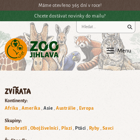
Přejít na hlavní obsah
Máme otevřeno 365 dní v roce!
Chcete dostávat novinky do mailu?
Vy
Menu
Zvířata
Kontinenty:
Afrika
Amerika
Asie
Austrálie
Evropa
Skupiny:
Bezobratlí
Obojživelníci
Plazi
Ptáci
Ryby
Savci