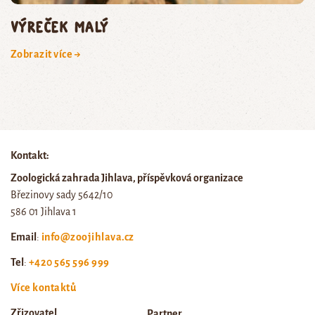
výreček malý
Zobrazit více →
Kontakt:
Zoologická zahrada Jihlava, příspěvková organizace
Březinovy sady 5642/10
586 01 Jihlava 1
Email
:
info@zoojihlava.cz
Tel
:
+420 565 596 999
Více kontaktů
Zřizovatel
Partner