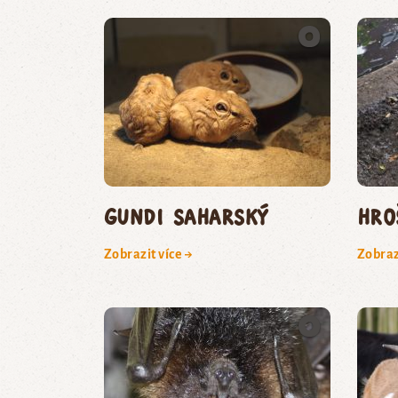
gundi saharský
hro
Zobrazit více →
Zobraz