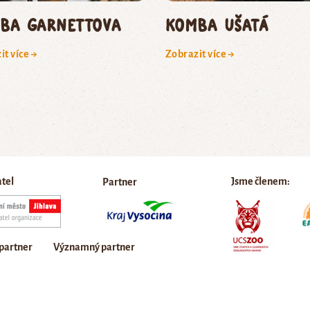
ba Garnettova
komba ušatá
it více →
Zobrazit více →
atel
Jsme členem:
Partner
 partner
Významný partner