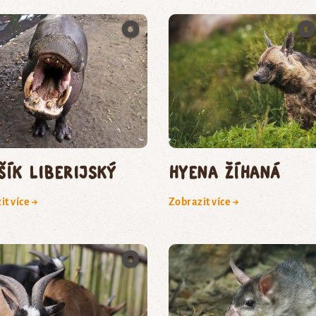
šík liberijský
hyena žíhaná
it více →
Zobrazit více →