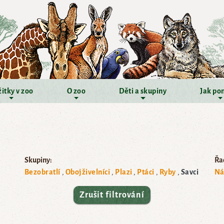
itky v zoo
O zoo
Děti a skupiny
Jak po
Skupiny:
Řad
Bezobratlí
Obojživelníci
Plazi
Ptáci
Ryby
Savci
Ná
Zrušit filtrování