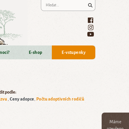
Vyhledávání
moci?
E-shop
E-vstupenky
it podle:
zvu
Ceny adopce
Počtu adoptivních rodičů
Máme
otevřeno