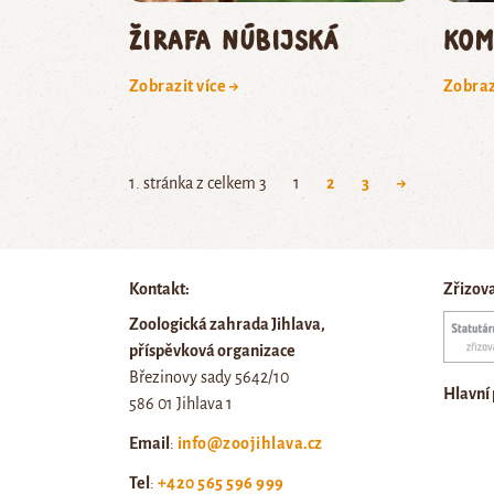
žirafa núbijská
kom
Zobrazit více →
Zobraz
1. stránka z celkem 3
1
2
3
→
Kontakt:
Zřizov
Zoologická zahrada Jihlava,
příspěvková organizace
Březinovy sady 5642/10
Hlavní
586 01 Jihlava 1
Email
:
info@zoojihlava.cz
Tel
:
+420 565 596 999