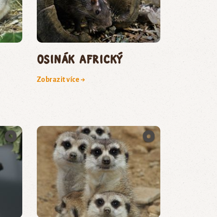
osinák africký
Zobrazit více →