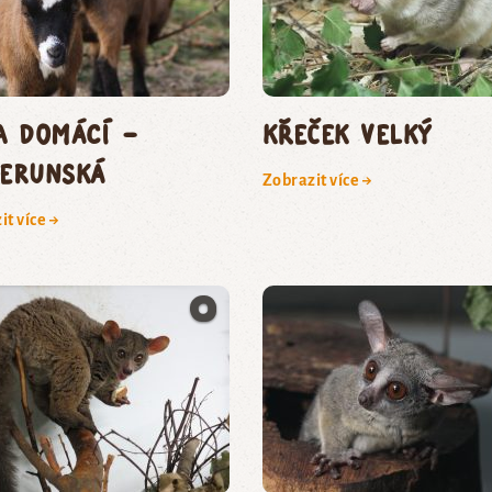
a domácí –
Křeček velký
erunská
Zobrazit více →
it více →