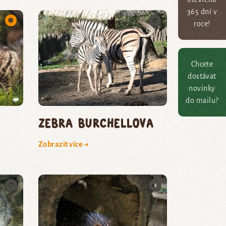
365 dní v
roce!
Chcete
dostávat
novinky
do mailu?
zebra Burchellova
Zobrazit více →