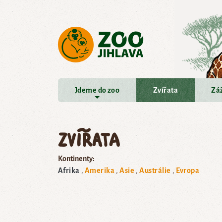
Přejít na hlavní obsah
Jdeme do zoo
Zvířata
Záž
Zvířata
Kontinenty:
Afrika
Amerika
Asie
Austrálie
Evropa