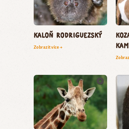
kaloň rodriguezský
koz
kam
Zobrazit více →
Zobraz