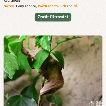
Řadit podle:
Názvu
Ceny adopce
Počtu adoptivních rodičů
Zrušit filtrování