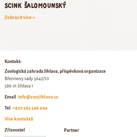
scink šalomounský
Zobrazit více →
Kontakt:
Zoologická zahrada Jihlava, příspěvková organizace
Březinovy sady 5642/10
586 01 Jihlava 1
Email
:
info@zoojihlava.cz
Tel
:
+420 565 596 999
Více kontaktů
Zřizovatel
Partner