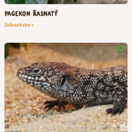
pagekon řasnatý
Zobrazit více →