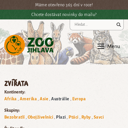
Přejít na hlavní obsah
Máme otevřeno 365 dní v roce!
Chcete dostávat novinky do mailu?
Vy
Menu
Zvířata
Kontinenty:
Afrika
Amerika
Asie
Austrálie
Evropa
Skupiny:
Bezobratlí
Obojživelníci
Plazi
Ptáci
Ryby
Savci