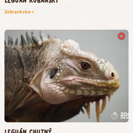
leguán kubánský
Zobrazit více →
leguán chutný