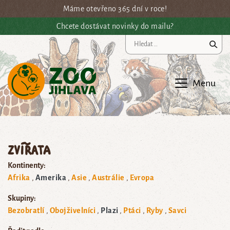
Přejít na hlavní obsah
Máme otevřeno 365 dní v roce!
Chcete dostávat novinky do mailu?
Vy
Menu
Zvířata
Kontinenty:
Afrika
Amerika
Asie
Austrálie
Evropa
Skupiny:
Bezobratlí
Obojživelníci
Plazi
Ptáci
Ryby
Savci