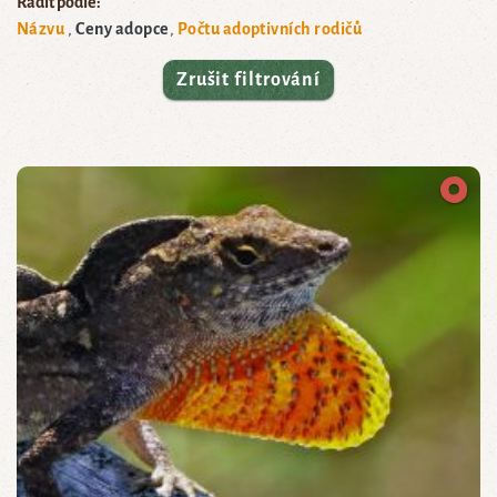
Řadit podle:
Názvu
Ceny adopce
Počtu adoptivních rodičů
Zrušit filtrování