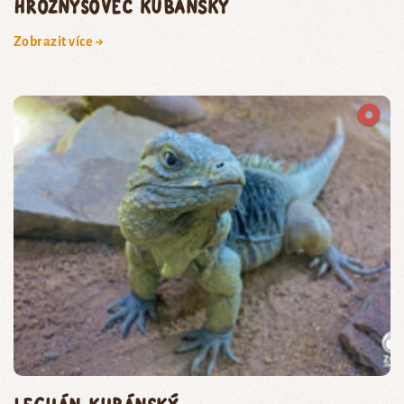
hroznýšovec kubánský
Zobrazit více →