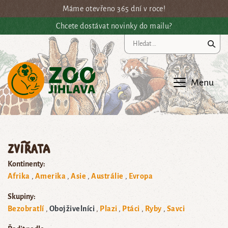
Přejít na hlavní obsah
Máme otevřeno 365 dní v roce!
Chcete dostávat novinky do mailu?
Vy
Menu
Zvířata
Kontinenty:
Afrika
Amerika
Asie
Austrálie
Evropa
Skupiny:
Bezobratlí
Obojživelníci
Plazi
Ptáci
Ryby
Savci