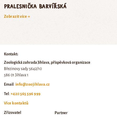
pralesnička barvířská
Zobrazit více →
Kontakt:
Zoologická zahrada Jihlava, příspěvková organizace
Březinovy sady 5642/10
586 01 Jihlava 1
Email
:
info@zoojihlava.cz
Tel
:
+420 565 596 999
Více kontaktů
Zřizovatel
Partner