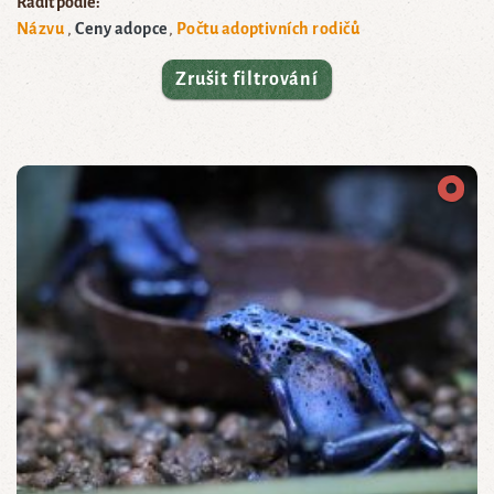
Řadit podle:
Názvu
Ceny adopce
Počtu adoptivních rodičů
Zrušit filtrování