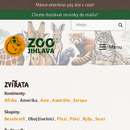
Přejít na hlavní obsah
Máme otevřeno 365 dní v roce!
Chcete dostávat novinky do mailu?
Vy
Menu
Zvířata
Kontinenty:
Afrika
Amerika
Asie
Austrálie
Evropa
Skupiny:
Bezobratlí
Obojživelníci
Plazi
Ptáci
Ryby
Savci