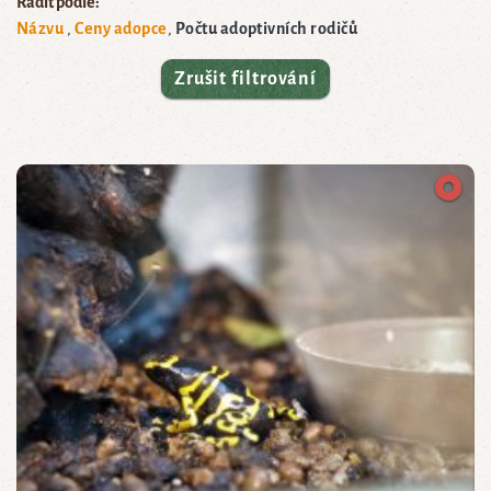
Řadit podle:
Názvu
Ceny adopce
Počtu adoptivních rodičů
Zrušit filtrování