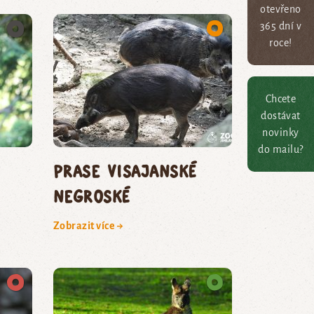
otevřeno
365 dní v
roce!
Chcete
dostávat
novinky
do mailu?
prase visajanské
negroské
Zobrazit více →