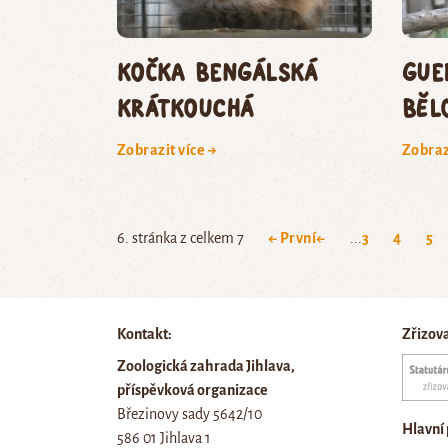
kočka bengálská
gue
krátkouchá
běl
Zobrazit více →
Zobraz
6. stránka z celkem 7
← První
←
...
3
4
5
Kontakt:
Zřizov
Zoologická zahrada Jihlava,
příspěvková organizace
Březinovy sady 5642/10
Hlavní
586 01 Jihlava 1