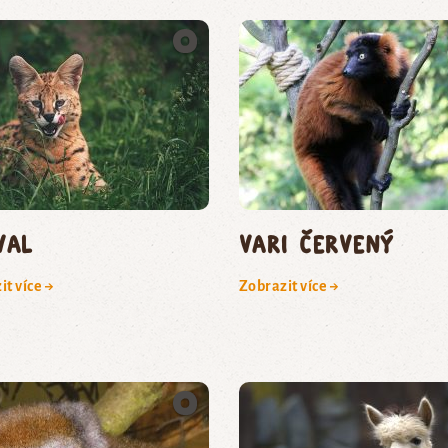
val
vari červený
it více →
Zobrazit více →