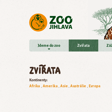
Přejít na hlavní obsah
Jdeme do zoo
Zvířata
Záž
Zvířata
Kontinenty:
Afrika
Amerika
Asie
Austrálie
Evropa