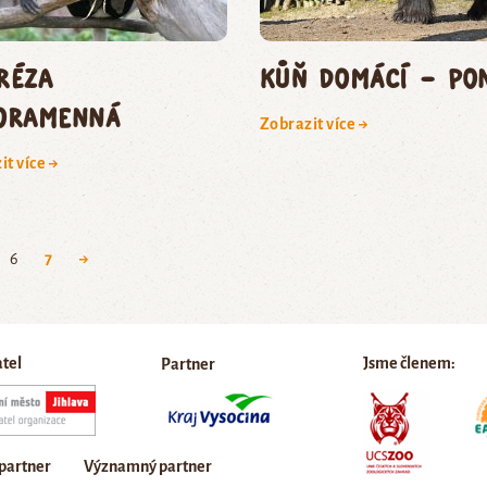
réza
kůň domácí – po
oramenná
Zobrazit více →
it více →
6
7
→
atel
Jsme členem:
Partner
 partner
Významný partner