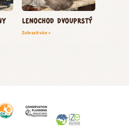
ny
lenochod dvouprstý
Zobrazit více →