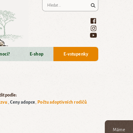
Vyhledávání
moci?
E-shop
E-vstupenky
it podle:
zvu
Ceny adopce
Počtu adoptivních rodičů
Máme