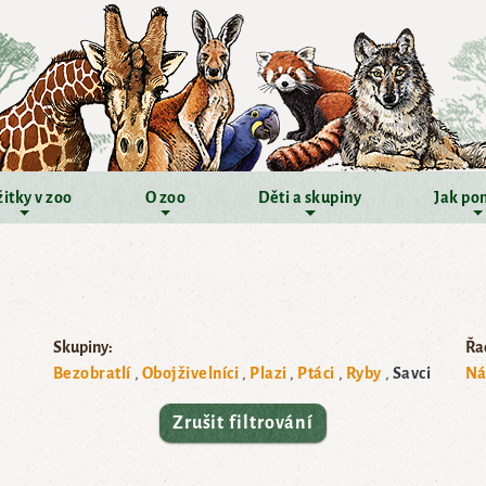
itky v zoo
O zoo
Děti a skupiny
Jak po
Skupiny:
Řad
Bezobratlí
Obojživelníci
Plazi
Ptáci
Ryby
Savci
Ná
Zrušit filtrování