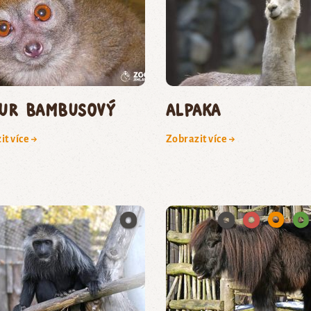
ur bambusový
Alpaka
it více →
Zobrazit více →