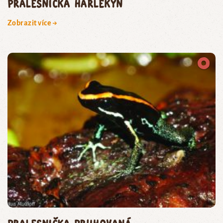
pralesnička harlekýn
Zobrazit více →