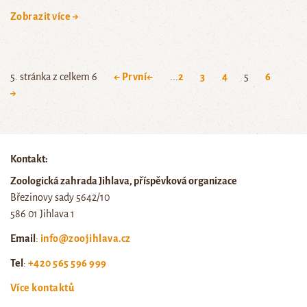
Zobrazit více →
5. stránka z celkem 6
← První
←
...
2
3
4
5
6
→
Kontakt:
Zoologická zahrada Jihlava, příspěvková organizace
Březinovy sady 5642/10
586 01 Jihlava 1
Email
:
info@zoojihlava.cz
Tel
:
+420 565 596 999
Více kontaktů