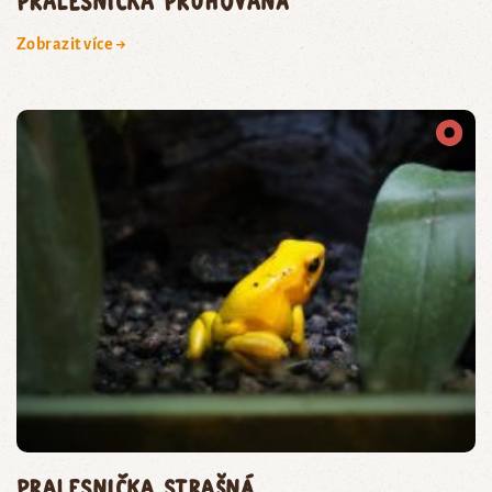
Pralesnička pruhovaná
Zobrazit více →
pralesnička strašná