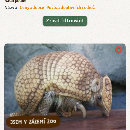
Řadit podle:
Názvu
Ceny adopce
Počtu adoptivních rodičů
Zrušit filtrování