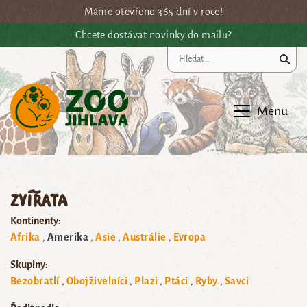
Přejít na hlavní obsah
Máme otevřeno 365 dní v roce!
Chcete dostávat novinky do mailu?
Vy
Menu
Zvířata
Kontinenty:
Afrika
Amerika
Asie
Austrálie
Evropa
Skupiny:
Bezobratlí
Obojživelníci
Plazi
Ptáci
Ryby
Savci