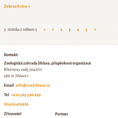
Zobrazit více →
3. stránka z celkem 5
←
1
2
3
4
5
→
Kontakt:
Zoologická zahrada Jihlava, příspěvková organizace
Březinovy sady 5642/10
586 01 Jihlava 1
Email
:
info@zoojihlava.cz
Tel
:
+420 565 596 999
Více kontaktů
Zřizovatel
Partner