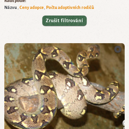
Řadit podle:
Názvu
Ceny adopce
Počtu adoptivních rodičů
Zrušit filtrování