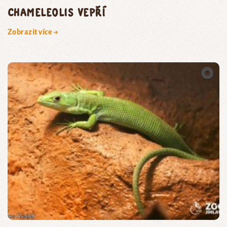
chameleolis vepří
Zobrazit více →