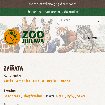
Přejít na hlavní obsah
Máme otevřeno 365 dní v roce!
Chcete dostávat novinky do mailu?
Vy
Menu
Zvířata
Kontinenty:
Afrika
Amerika
Asie
Austrálie
Evropa
Skupiny:
Bezobratlí
Obojživelníci
Plazi
Ptáci
Ryby
Savci