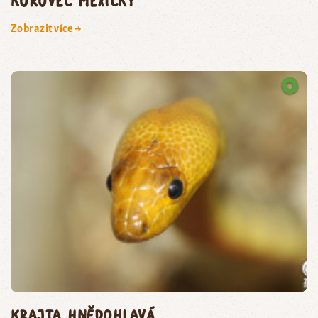
korovec mexický
Zobrazit více →
krajta hnědohlavá