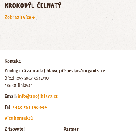
krokodýl čelnatý
Zobrazit více →
Kontakt:
Zoologická zahrada Jihlava, příspěvková organizace
Březinovy sady 5642/10
586 01 Jihlava 1
Email
:
info@zoojihlava.cz
Tel
:
+420 565 596 999
Více kontaktů
Zřizovatel
Partner