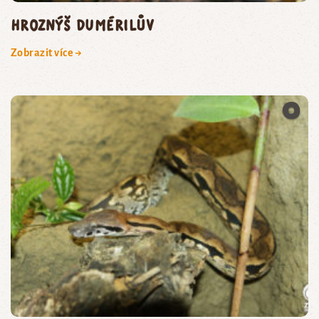
hroznýš Dumérilův
Zobrazit více →