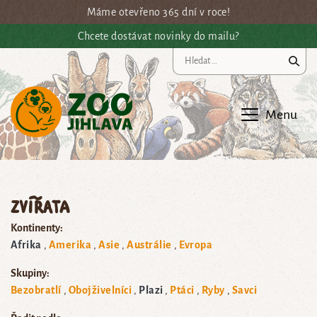
Přejít na hlavní obsah
Máme otevřeno 365 dní v roce!
Chcete dostávat novinky do mailu?
Vy
Menu
Zvířata
Kontinenty:
Afrika
Amerika
Asie
Austrálie
Evropa
Skupiny:
Bezobratlí
Obojživelníci
Plazi
Ptáci
Ryby
Savci