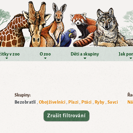
itky v zoo
O zoo
Děti a skupiny
Jak po
Skupiny:
Řad
Bezobratlí
Obojživelníci
Plazi
Ptáci
Ryby
Savci
Ná
Zrušit filtrování