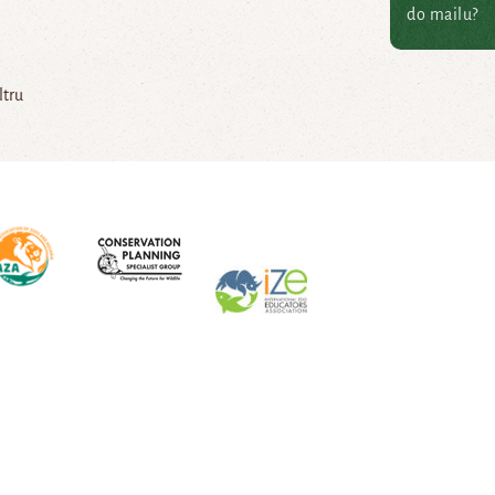
do mailu?
ltru