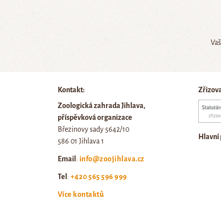
Vaš
Kontakt:
Zřizov
Zoologická zahrada Jihlava,
příspěvková organizace
Březinovy sady 5642/10
Hlavní
586 01 Jihlava 1
Email
:
info@zoojihlava.cz
Tel
:
+420 565 596 999
Více kontaktů