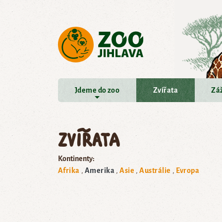
Přejít na hlavní obsah
Jdeme do zoo
Zvířata
Záž
Zvířata
Kontinenty:
Afrika
Amerika
Asie
Austrálie
Evropa