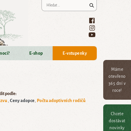
Vyhledávání
moci?
E-shop
E-vstupenky
Máme
otevřeno
365 dní v
roce!
it podle:
zvu
Ceny adopce
Počtu adoptivních rodičů
Chcete
dostávat
novinky