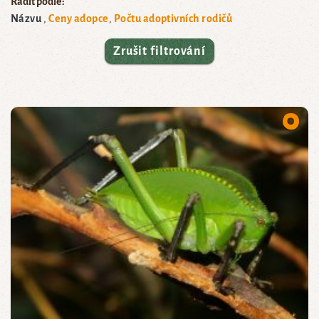
Řadit podle:
Názvu
Ceny adopce
Počtu adoptivních rodičů
Zrušit filtrování