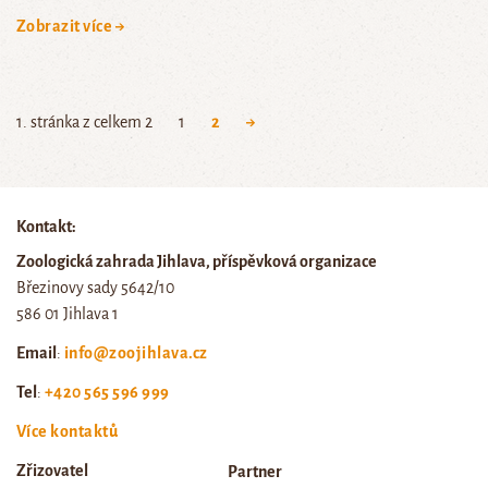
Zobrazit více →
1. stránka z celkem 2
1
2
→
Kontakt:
Zoologická zahrada Jihlava, příspěvková organizace
Březinovy sady 5642/10
586 01 Jihlava 1
Email
:
info@zoojihlava.cz
Tel
:
+420 565 596 999
Více kontaktů
Zřizovatel
Partner