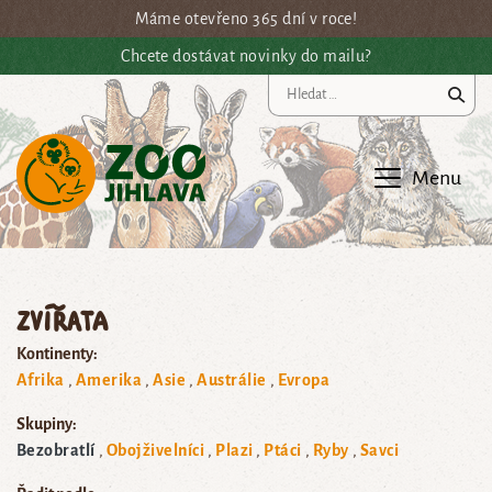
Přejít na hlavní obsah
Máme otevřeno 365 dní v roce!
Chcete dostávat novinky do mailu?
Vy
Menu
Zvířata
Kontinenty:
Afrika
Amerika
Asie
Austrálie
Evropa
Skupiny:
Bezobratlí
Obojživelníci
Plazi
Ptáci
Ryby
Savci