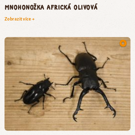
mnohonožka africká olivová
Zobrazit více →