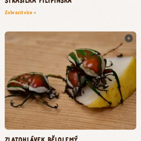
Strašilka filipínská
Zobrazit více →
zlatohlávek bělolemý