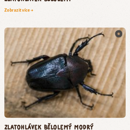
Zobrazit více →
zlatohlávek bělolemý modrý