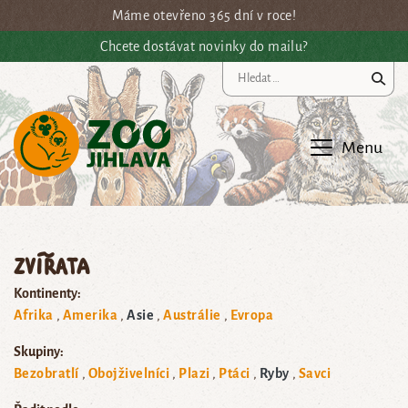
Přejít na hlavní obsah
Máme otevřeno 365 dní v roce!
Chcete dostávat novinky do mailu?
Vy
Menu
Zvířata
Kontinenty:
Afrika
Amerika
Asie
Austrálie
Evropa
Skupiny:
Bezobratlí
Obojživelníci
Plazi
Ptáci
Ryby
Savci