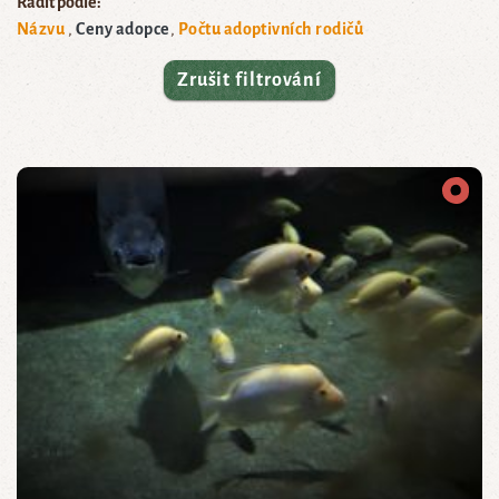
Řadit podle:
Názvu
Ceny adopce
Počtu adoptivních rodičů
Zrušit filtrování