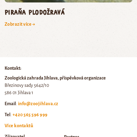
piraňa plodožravá
Zobrazit více →
Kontakt:
Zoologická zahrada Jihlava, příspěvková organizace
Březinovy sady 5642/10
586 01 Jihlava 1
Email
:
info@zoojihlava.cz
Tel
:
+420 565 596 999
Více kontaktů
Zřizovatel