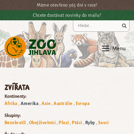
Přejít na hlavní obsah
Máme otevřeno 365 dní v roce!
Chcete dostávat novinky do mailu?
Vy
Menu
Zvířata
Kontinenty:
Afrika
Amerika
Asie
Austrálie
Evropa
Skupiny:
Bezobratlí
Obojživelníci
Plazi
Ptáci
Ryby
Savci