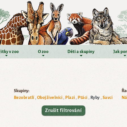
itky v zoo
O zoo
Děti a skupiny
Jak po
Skupiny:
Řad
Bezobratlí
Obojživelníci
Plazi
Ptáci
Ryby
Savci
Ná
Zrušit filtrování