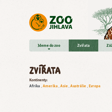
Přejít na hlavní obsah
Jdeme do zoo
Zvířata
Záž
Zvířata
Kontinenty:
Afrika
Amerika
Asie
Austrálie
Evropa