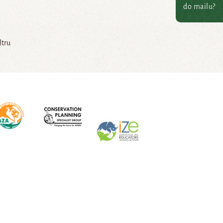
do mailu?
ltru