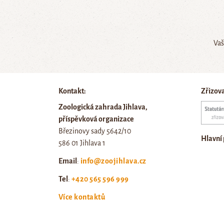
Vaš
Kontakt:
Zřizov
Zoologická zahrada Jihlava,
příspěvková organizace
Březinovy sady 5642/10
Hlavní
586 01 Jihlava 1
Email
:
info@zoojihlava.cz
Tel
:
+420 565 596 999
Více kontaktů