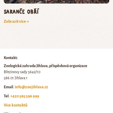
saranče obří
Zobrazit více →
Kontakt:
Zoologická zahrada Jihlava, příspěvková organizace
Březinovy sady 5642/10
586 01 Jihlava 1
Email
:
info@zoojihlava.cz
Tel
:
+420 565 596 999
Více kontaktů