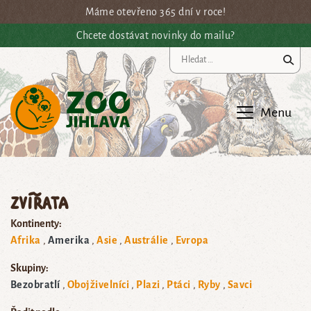
Přejít na hlavní obsah
Máme otevřeno 365 dní v roce!
Chcete dostávat novinky do mailu?
Vy
Menu
Zvířata
Kontinenty:
Afrika
Amerika
Asie
Austrálie
Evropa
Skupiny:
Bezobratlí
Obojživelníci
Plazi
Ptáci
Ryby
Savci