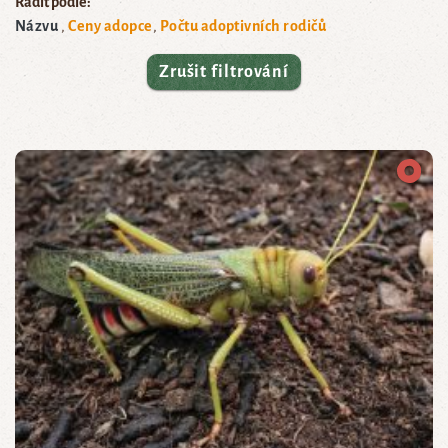
Řadit podle:
Názvu
Ceny adopce
Počtu adoptivních rodičů
Zrušit filtrování