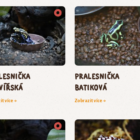
lesnička
pralesnička
vířská
batiková
it více →
Zobrazit více →