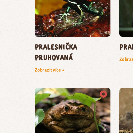
Pralesnička
pra
pruhovaná
Zobraz
Zobrazit více →