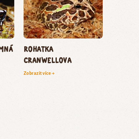
emná
rohatka
Cranwellova
Zobrazit více →