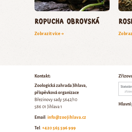
ropucha obrovská
ros
Zobrazit více →
Zobraz
Kontakt:
Zřizov
Zoologická zahrada Jihlava,
příspěvková organizace
Březinovy sady 5642/10
Hlavní
586 01 Jihlava 1
Email
:
info@zoojihlava.cz
Tel
:
+420 565 596 999