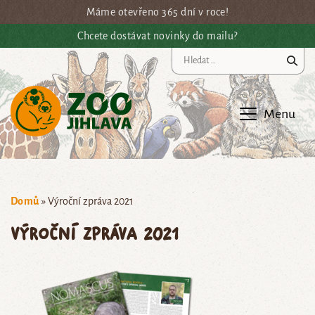
Přejít na hlavní obsah
Máme otevřeno 365 dní v roce!
Chcete dostávat novinky do mailu?
Vy
Menu
Domů
»
Výroční zpráva 2021
Výroční zpráva 2021