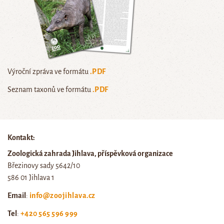
Výroční zpráva ve formátu
.PDF
Seznam taxonů ve formátu
.PDF
Kontakt:
Zoologická zahrada Jihlava, příspěvková organizace
Březinovy sady 5642/10
586 01 Jihlava 1
Email
:
info@zoojihlava.cz
Tel
:
+420 565 596 999