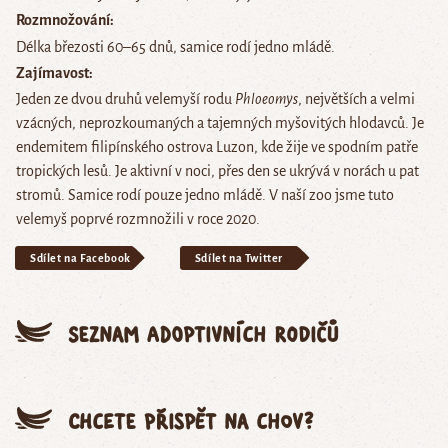
Rozmnožování
Délka březosti 60–65 dnů, samice rodí jedno mládě.
Zajímavost
Jeden ze dvou druhů velemyší rodu
Phloeomys
, největších a velmi
vzácných, neprozkoumaných a tajemných myšovitých hlodavců. Je
endemitem filipínského ostrova Luzon, kde žije ve spodním patře
tropických lesů. Je aktivní v noci, přes den se ukrývá v norách u pat
stromů. Samice rodí pouze jedno mládě. V naší zoo jsme tuto
velemyš poprvé rozmnožili v roce 2020.
Sdílet na Facebook
Sdílet na Twitter
Seznam adoptivních rodičů
Chcete přispět na chov?