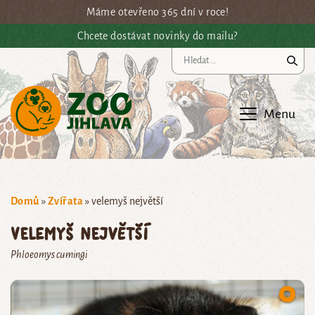
Přejít na hlavní obsah
Máme otevřeno 365 dní v roce!
Chcete dostávat novinky do mailu?
Vy
Menu
Domů
»
Zvířata
»
velemyš největší
velemyš největší
Phloeomys cumingi