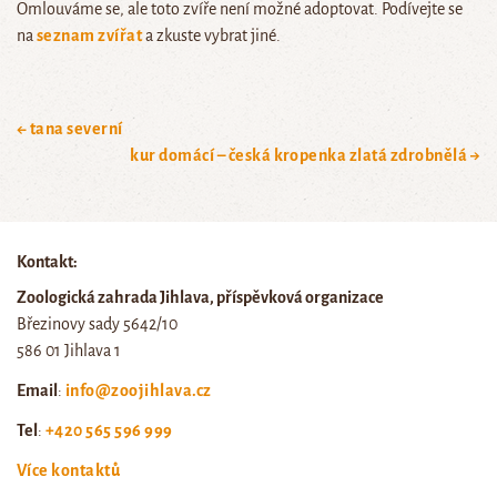
Omlouváme se, ale toto zvíře není možné adoptovat. Podívejte se
na
seznam zvířat
a zkuste vybrat jiné.
← tana severní
kur domácí – česká kropenka zlatá zdrobnělá →
Kontakt:
Zoologická zahrada Jihlava, příspěvková organizace
Březinovy sady 5642/10
586 01 Jihlava 1
Email
:
info@zoojihlava.cz
Tel
:
+420 565 596 999
Více kontaktů