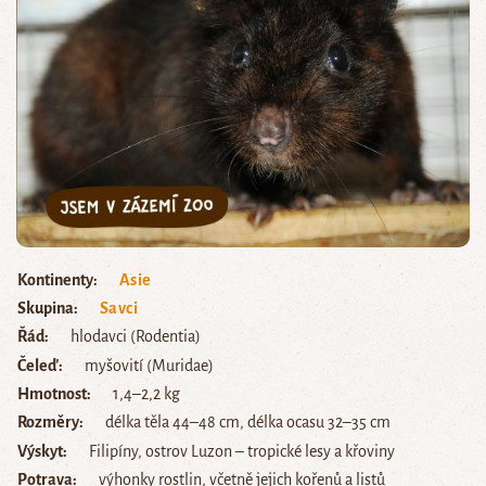
Kontinenty
Asie
Skupina
Savci
Řád
hlodavci (Rodentia)
Čeleď
myšovití (Muridae)
Hmotnost
1,4–2,2 kg
Rozměry
délka těla 44–48 cm, délka ocasu 32–35 cm
Výskyt
Filipíny, ostrov Luzon – tropické lesy a křoviny
Potrava
výhonky rostlin, včetně jejich kořenů a listů