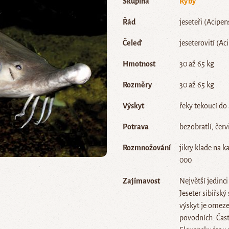
Skupina
Ryby
Řád
jeseteři (Acipe
Čeleď
jeseterovití (Ac
Hmotnost
30 až 65 kg
Rozměry
30 až 65 kg
Výskyt
řeky tekoucí do
Potrava
bezobratlí, červ
Rozmnožování
jikry klade na 
000
Zajímavost
Největší jedin
Jeseter sibiřsk
výskyt je omeze
povodních. Čas