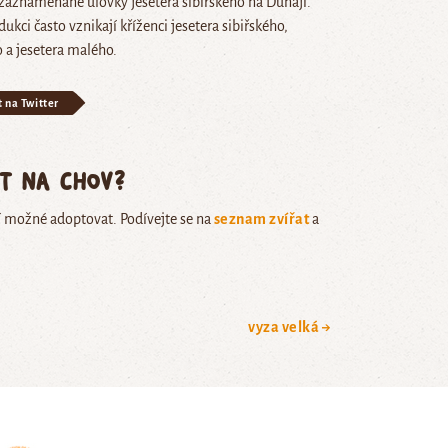
zaznamenané úlovky jesetera sibiřského na Dunaji.
ukci často vznikají kříženci jesetera sibiřského,
o a jesetera malého.
t na Twitter
ět na chov?
í možné adoptovat. Podívejte se na
seznam zvířat
a
vyza velká →