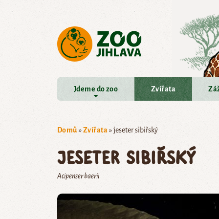
Přejít na hlavní obsah
Jdeme do zoo
Zvířata
Záž
Domů
»
Zvířata
»
jeseter sibiřský
jeseter sibiřský
Acipenser baerii