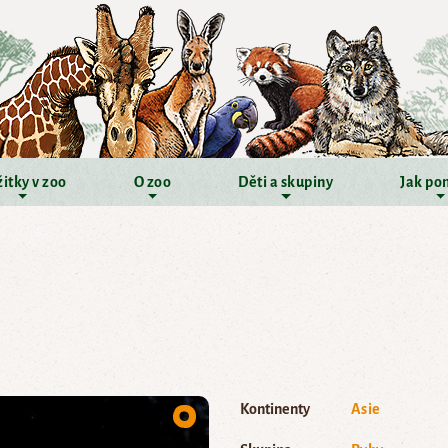
itky v zoo
O zoo
Děti a skupiny
Jak po
Kontinenty
Asie