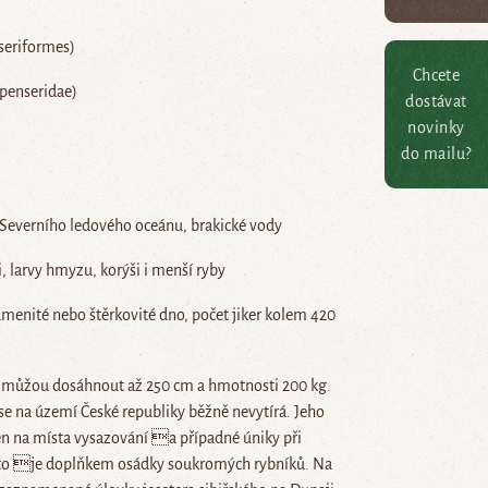
nseriformes)
Chcete
ipenseridae)
dostávat
novinky
do mailu?
 Severního ledového oceánu, brakické vody
i, larvy hmyzu, korýši i menší ryby
kamenité nebo štěrkovité dno, počet jiker kolem 420
ci můžou dosáhnout až 250 cm a hmotnosti 200 kg.
ý se na území České republiky běžně nevytírá. Jeho
n na místa vysazování a případné úniky při
to je doplňkem osádky soukromých rybníků. Na