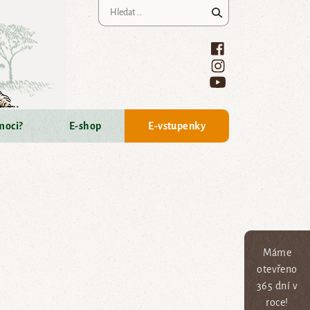
Vyhledávání
moci?
E-shop
E-vstupenky
Máme
otevřeno
365 dní v
roce!