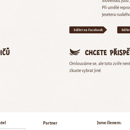
Slovensku jsou 
Při umělé reprod
jesetera ruskéh
Sdílet na Facebook
Sdíle
ičů
Chcete přisp
Omlouváme se, ale toto zvíře nen
zkuste vybrat jiné.
atel
Jsme členem:
Partner