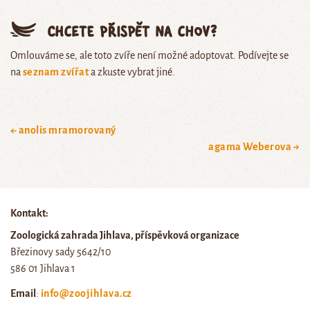
Chcete přispět na chov?
Omlouváme se, ale toto zvíře není možné adoptovat. Podívejte se
na
seznam zvířat
a zkuste vybrat jiné.
← anolis mramorovaný
agama Weberova →
Kontakt:
Zoologická zahrada Jihlava, příspěvková organizace
Březinovy sady 5642/10
586 01 Jihlava 1
Email
:
info@zoojihlava.cz