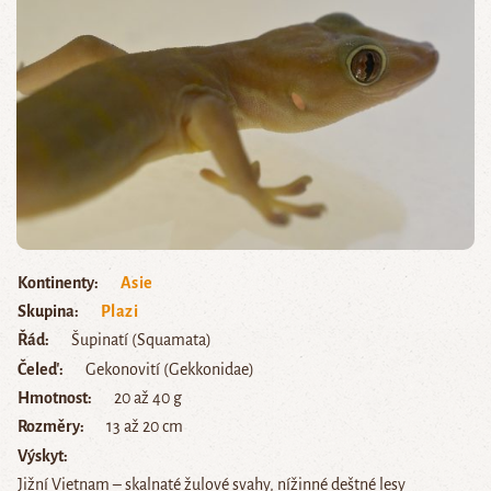
Kontinenty
Asie
Skupina
Plazi
Řád
Šupinatí (Squamata)
Čeleď
Gekonovití (Gekkonidae)
Hmotnost
20 až 40 g
Rozměry
13 až 20 cm
Výskyt
Jižní Vietnam – skalnaté žulové svahy, nížinné deštné lesy