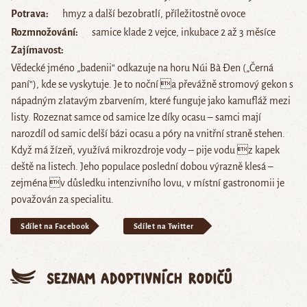
Potrava
hmyz a další bezobratlí, příležitostně ovoce
Rozmnožování
samice klade 2 vejce, inkubace 2 až 3 měsíce
Zajímavost
Vědecké jméno „badenii“ odkazuje na horu Núi Bà Đen („Černá
paní“), kde se vyskytuje. Je to noční a převážně stromový gekon s
nápadným zlatavým zbarvením, které funguje jako kamufláž mezi
listy. Rozeznat samce od samice lze díky ocasu – samci mají
narozdíl od samic delší bázi ocasu a póry na vnitřní straně stehen.
Když má žízeň, využívá mikrozdroje vody – pije vodu z kapek
deště na listech. Jeho populace poslední dobou výrazně klesá –
zejména v důsledku intenzivního lovu, v místní gastronomii je
považován za specialitu.
Sdílet na Facebook
Sdílet na Twitter
Seznam adoptivních rodičů