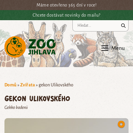
Přejít na hlavní obsah
Máme otevřeno 365 dní v roce!
Chcete dostávat novinky do mailu?
Vy
Menu
Domů
»
Zvířata
»
gekon Ulikovského
gekon Ulikovského
Gekko badenii