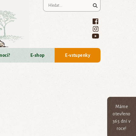
Vyhledávání
moci?
E-shop
E-vstupenky
Máme
otevřeno
365 dní v
roce!