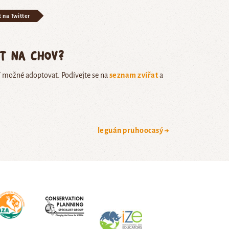
t na Twitter
ět na chov?
í možné adoptovat. Podívejte se na
seznam zvířat
a
leguán pruhoocasý →