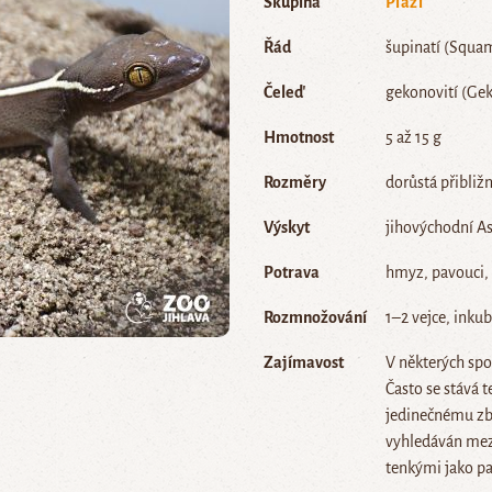
Skupina
Plazi
Řád
šupinatí (Squa
Čeleď
gekonovití (Ge
Hmotnost
5 až 15 g
Rozměry
dorůstá přibliž
Výskyt
jihovýchodní Asi
Potrava
hmyz, pavouci, 
Rozmnožování
1–2 vejce, inku
Zajímavost
V některých spo
Často se stává 
jedinečnému zb
vyhledáván mezi
tenkými jako pa