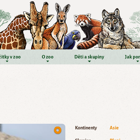
itky v zoo
O zoo
Děti a skupiny
Jak po
Kontinenty
Asie