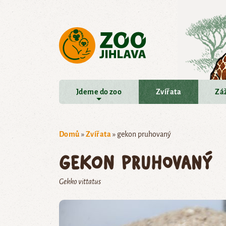
Přejít na hlavní obsah
Jdeme do zoo
Zvířata
Záž
Domů
»
Zvířata
»
gekon pruhovaný
gekon pruhovaný
Gekko vittatus