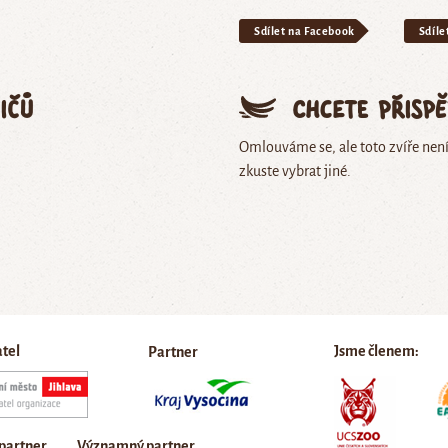
Sdílet na Facebook
Sdíle
ičů
Chcete přisp
Omlouváme se, ale toto zvíře nen
zkuste vybrat jiné.
atel
Jsme členem:
Partner
 partner
Významný partner