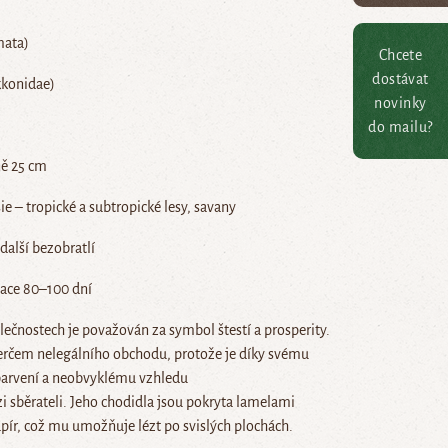
mata)
Chcete
dostávat
kkonidae)
novinky
do mailu?
ně 25 cm
e – tropické a subtropické lesy, savany
další bezobratlí
bace 80–100 dní
lečnostech je považován za symbol štestí a prosperity.
terčem nelegálního obchodu, protože je díky svému
arvení a neobvyklému vzhledu
 sběrateli. Jeho chodidla jsou pokryta lamelami
pír, což mu umožňuje lézt po svislých plochách.