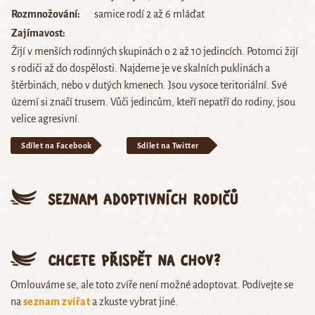
Rozmnožování
samice rodí 2 až 6 mláďat
Zajímavost
Žijí v menších rodinných skupinách o 2 až 10 jedincích. Potomci žijí
s rodiči až do dospělosti. Najdeme je ve skalních puklinách a
štěrbinách, nebo v dutých kmenech. Jsou vysoce teritoriální. Své
území si značí trusem. Vůči jedincům, kteří nepatří do rodiny, jsou
velice agresivní.
Sdílet na Facebook
Sdílet na Twitter
Seznam adoptivních rodičů
Chcete přispět na chov?
Omlouváme se, ale toto zvíře není možné adoptovat. Podívejte se
na
seznam zvířat
a zkuste vybrat jiné.