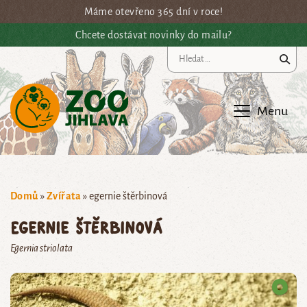
Přejít na hlavní obsah
Máme otevřeno 365 dní v roce!
Chcete dostávat novinky do mailu?
Vy
Menu
Domů
»
Zvířata
»
egernie štěrbinová
egernie štěrbinová
Egernia striolata