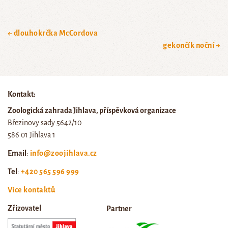
← dlouhokrčka McCordova
gekončík noční →
Kontakt:
Zoologická zahrada Jihlava, příspěvková organizace
Březinovy sady 5642/10
586 01 Jihlava 1
Email
:
info@zoojihlava.cz
Tel
:
+420 565 596 999
Více kontaktů
Zřizovatel
Partner