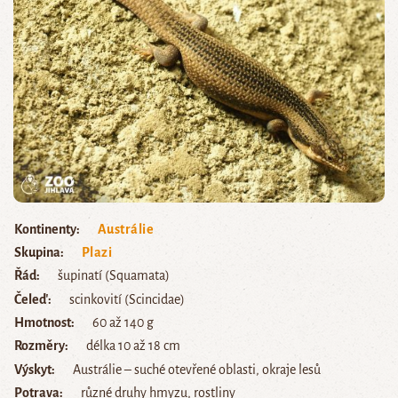
Kontinenty
Austrálie
Skupina
Plazi
Řád
šupinatí (Squamata)
Čeleď
scinkovití (Scincidae)
Hmotnost
60 až 140 g
Rozměry
délka 10 až 18 cm
Výskyt
Austrálie – suché otevřené oblasti, okraje lesů
Potrava
různé druhy hmyzu, rostliny