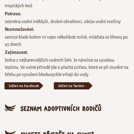
tropických lesů
Potrava
zejména vodní měkkýši, drobní obratlovci, občas vodní rostliny
Rozmnožování
samice klade kolem 10 vajec několikrát ročně, mláďata se líhnou po
45 dnech
Zajímavost
Jedna z nejbarevnějších vodních želv. Je náročná na vysokou
teplotu. Ve volné přírodě jde o plachá zvířata, která se při slunění na
břehu po vyrušení bleskurychle vrhají do vody.
Sdílet na Facebook
Sdílet na Twitter
Seznam adoptivních rodičů