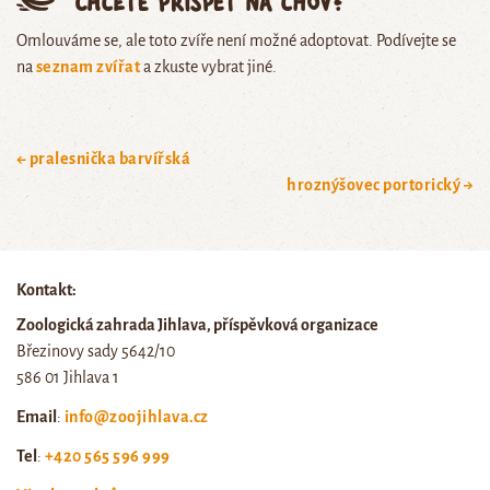
Chcete přispět na chov?
Omlouváme se, ale toto zvíře není možné adoptovat. Podívejte se
na
seznam zvířat
a zkuste vybrat jiné.
← pralesnička barvířská
hroznýšovec portorický →
Kontakt:
Zoologická zahrada Jihlava, příspěvková organizace
Březinovy sady 5642/10
586 01 Jihlava 1
Email
:
info@zoojihlava.cz
Tel
:
+420 565 596 999