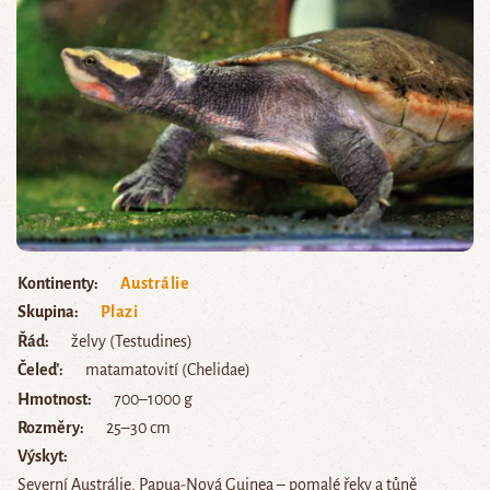
Kontinenty
Austrálie
Skupina
Plazi
Řád
želvy (Testudines)
Čeleď
matamatovití (Chelidae)
Hmotnost
700‒1000 g
Rozměry
25‒30 cm
Výskyt
Severní Austrálie, Papua-Nová Guinea – pomalé řeky a tůně