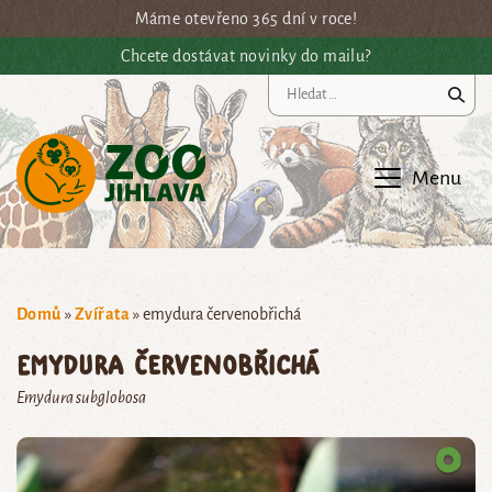
Přejít na hlavní obsah
Máme otevřeno 365 dní v roce!
Chcete dostávat novinky do mailu?
Vy
Menu
Domů
»
Zvířata
»
emydura červenobřichá
emydura červenobřichá
Emydura subglobosa