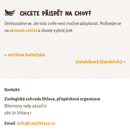
Chcete přispět na chov?
Omlouváme se, ale toto zvíře není možné adoptovat. Podívejte se
na
seznam zvířat
a zkuste vybrat jiné.
← mirikina bolivijská
zlatohlávek žlutobřichý →
Kontakt:
Zoologická zahrada Jihlava, příspěvková organizace
Březinovy sady 5642/10
586 01 Jihlava 1
Email
:
info@zoojihlava.cz