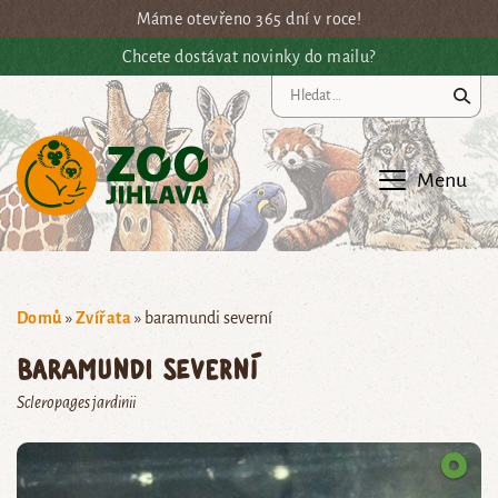
Přejít na hlavní obsah
Máme otevřeno 365 dní v roce!
Chcete dostávat novinky do mailu?
Vy
Menu
Domů
»
Zvířata
»
baramundi severní
baramundi severní
Scleropages jardinii