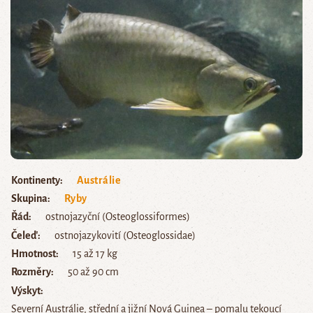
Kontinenty
Austrálie
Skupina
Ryby
Řád
ostnojazyční (Osteoglossiformes)
Čeleď
ostnojazykovití (Osteoglossidae)
Hmotnost
15 až 17 kg
Rozměry
50 až 90 cm
Výskyt
Severní Austrálie, střední a jižní Nová Guinea – pomalu tekoucí