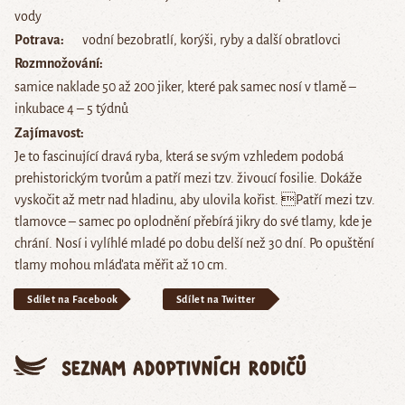
vody
Potrava
vodní bezobratlí, korýši, ryby a další obratlovci
Rozmnožování
samice naklade 50 až 200 jiker, které pak samec nosí v tlamě –
inkubace 4 – 5 týdnů
Zajímavost
Je to fascinující dravá ryba, která se svým vzhledem podobá
prehistorickým tvorům a patří mezi tzv. živoucí fosilie. Dokáže
vyskočit až metr nad hladinu, aby ulovila kořist. Patří mezi tzv.
tlamovce – samec po oplodnění přebírá jikry do své tlamy, kde je
chrání. Nosí i vylíhlé mladé po dobu delší než 30 dní. Po opuštění
tlamy mohou mláďata měřit až 10 cm.
Sdílet na Facebook
Sdílet na Twitter
Seznam adoptivních rodičů