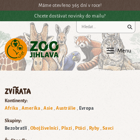
Přejít na hlavní obsah
Máme otevřeno 365 dní v roce!
Chcete dostávat novinky do mailu?
Vy
Menu
Zvířata
Kontinenty:
Afrika
Amerika
Asie
Austrálie
Evropa
Skupiny:
Bezobratlí
Obojživelníci
Plazi
Ptáci
Ryby
Savci