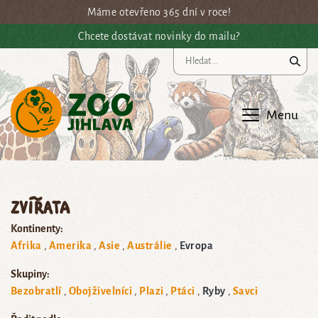
Přejít na hlavní obsah
Máme otevřeno 365 dní v roce!
Chcete dostávat novinky do mailu?
Vy
Menu
Zvířata
Kontinenty:
Afrika
Amerika
Asie
Austrálie
Evropa
Skupiny:
Bezobratlí
Obojživelníci
Plazi
Ptáci
Ryby
Savci