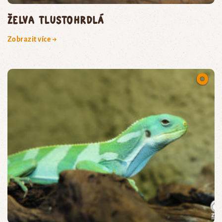
želva tlustohrdlá
Zobrazit více →