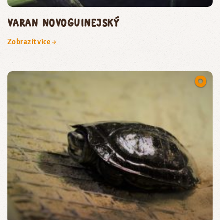
varan novoguinejský
Zobrazit více →