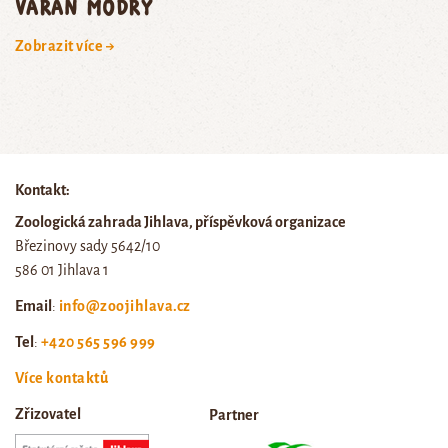
varan modrý
Zobrazit více →
Kontakt:
Zoologická zahrada Jihlava, příspěvková organizace
Březinovy sady 5642/10
586 01 Jihlava 1
Email
:
info@zoojihlava.cz
Tel
:
+420 565 596 999
Více kontaktů
Zřizovatel
Partner