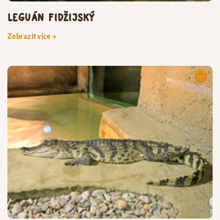
leguán fidžijský
Zobrazit více →