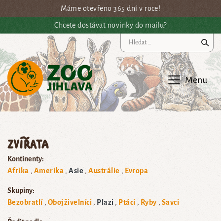
Přejít na hlavní obsah
Máme otevřeno 365 dní v roce!
Chcete dostávat novinky do mailu?
Vy
Menu
Zvířata
Kontinenty:
Afrika
Amerika
Asie
Austrálie
Evropa
Skupiny:
Bezobratlí
Obojživelníci
Plazi
Ptáci
Ryby
Savci