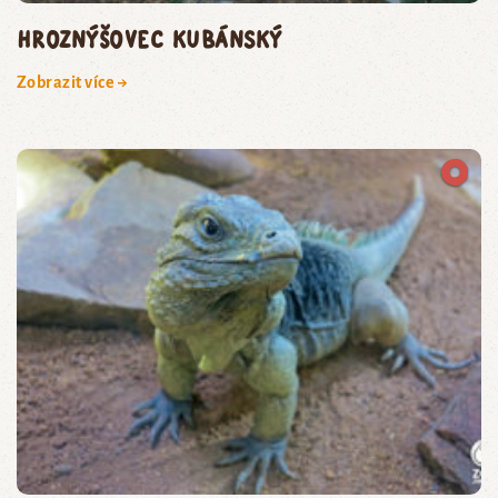
hroznýšovec kubánský
Zobrazit více →