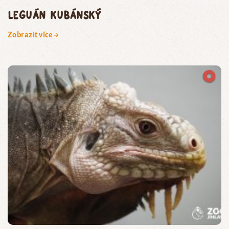
leguán kubánský
Zobrazit více →