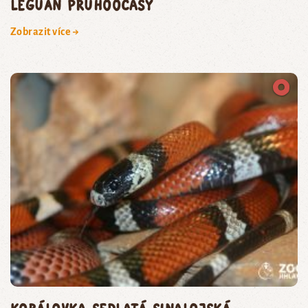
leguán pruhoocasý
Zobrazit více →