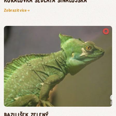
korálovka sedlatá sinalojská
Zobrazit více →
bazilišek zelený