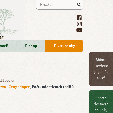
Vyhledávání
moci?
E-shop
E-vstupenky
Máme
otevřeno
365 dní v
roce!
it podle:
zvu
Ceny adopce
Počtu adoptivních rodičů
Chcete
dostávat
novinky