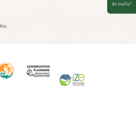
do mailu?
ltru