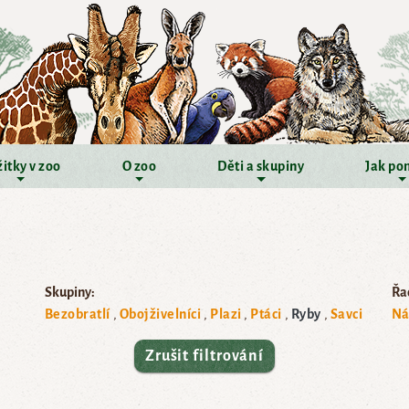
itky v zoo
O zoo
Děti a skupiny
Jak po
Skupiny:
Řad
Bezobratlí
Obojživelníci
Plazi
Ptáci
Ryby
Savci
Ná
Zrušit filtrování