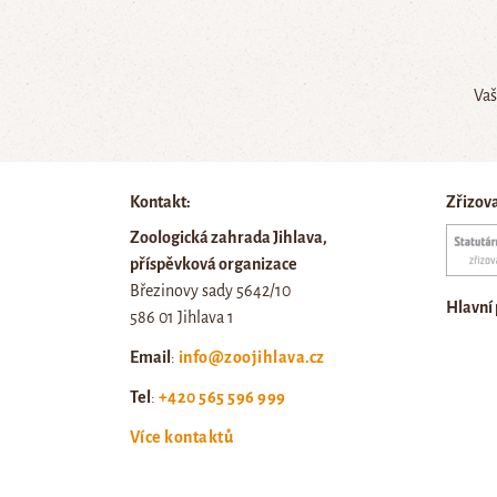
Vaš
Kontakt:
Zřizov
Zoologická zahrada Jihlava,
příspěvková organizace
Březinovy sady 5642/10
Hlavní
586 01 Jihlava 1
Email
:
info@zoojihlava.cz
Tel
:
+420 565 596 999
Více kontaktů