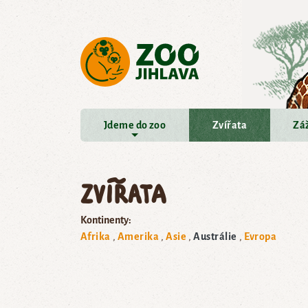
Přejít na hlavní obsah
Jdeme do zoo
Zvířata
Záž
Zvířata
Kontinenty:
Afrika
Amerika
Asie
Austrálie
Evropa