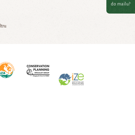
do mailu?
ltru