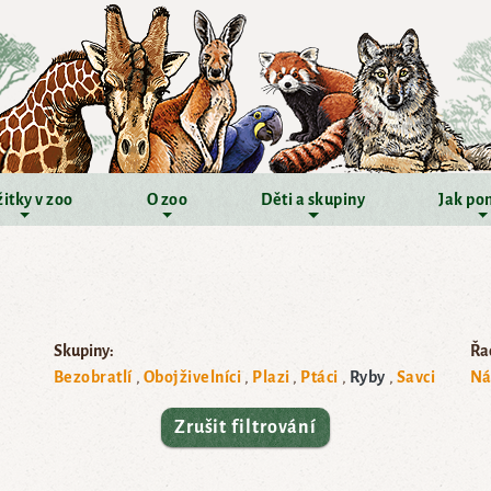
itky v zoo
O zoo
Děti a skupiny
Jak po
Skupiny:
Řad
Bezobratlí
Obojživelníci
Plazi
Ptáci
Ryby
Savci
Ná
Zrušit filtrování