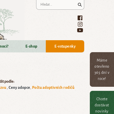
Vyhledávání
moci?
E-shop
E-vstupenky
Máme
otevřeno
365 dní v
roce!
it podle:
zvu
Ceny adopce
Počtu adoptivních rodičů
Chcete
dostávat
novinky