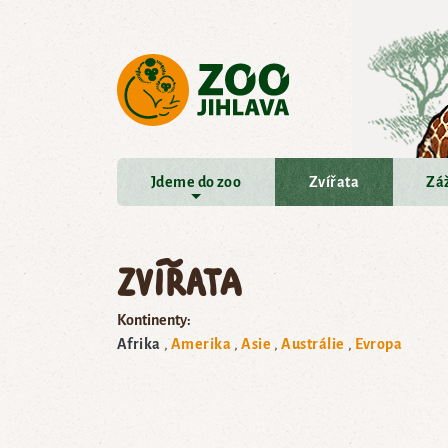
Přejít na hlavní obsah
Jdeme do zoo
Zvířata
Záž
Zvířata
Kontinenty:
Afrika
Amerika
Asie
Austrálie
Evropa