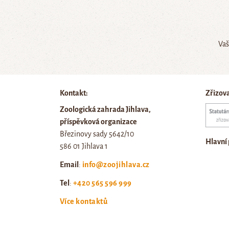
Vaš
Kontakt:
Zřizov
Zoologická zahrada Jihlava,
příspěvková organizace
Březinovy sady 5642/10
Hlavní
586 01 Jihlava 1
Email
:
info@zoojihlava.cz
Tel
:
+420 565 596 999
Více kontaktů