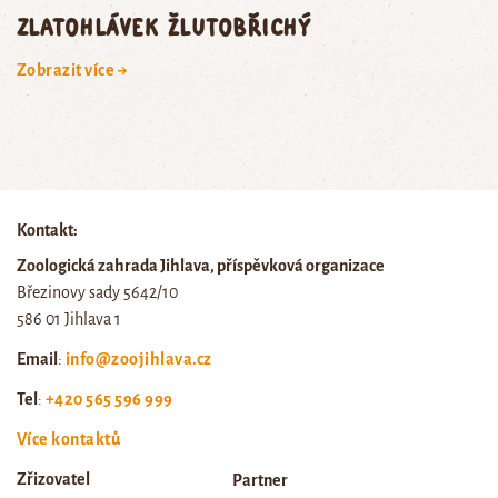
zlatohlávek žlutobřichý
Zobrazit více →
Kontakt:
Zoologická zahrada Jihlava, příspěvková organizace
Březinovy sady 5642/10
586 01 Jihlava 1
Email
:
info@zoojihlava.cz
Tel
:
+420 565 596 999
Více kontaktů
Zřizovatel
Partner