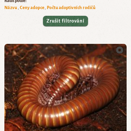
Řadit podle:
Názvu
Ceny adopce
Počtu adoptivních rodičů
Zrušit filtrování