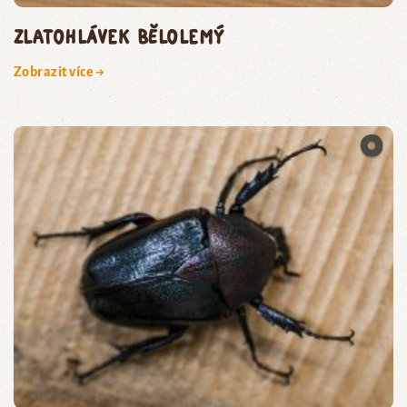
zlatohlávek bělolemý
Zobrazit více →