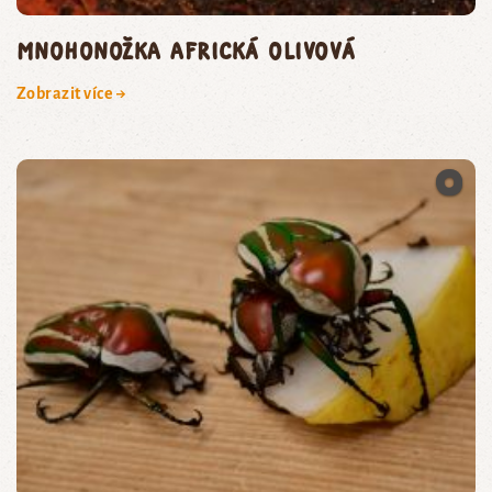
mnohonožka africká olivová
Zobrazit více →