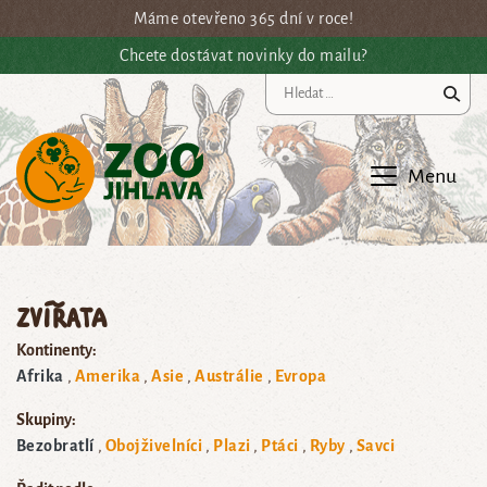
Přejít na hlavní obsah
Máme otevřeno 365 dní v roce!
Chcete dostávat novinky do mailu?
Vy
Menu
Zvířata
Kontinenty:
Afrika
Amerika
Asie
Austrálie
Evropa
Skupiny:
Bezobratlí
Obojživelníci
Plazi
Ptáci
Ryby
Savci