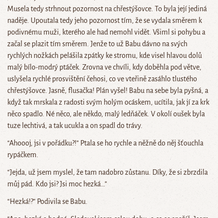
Musela tedy strhnout pozornost na chřestýšovce. To byla její jediná
naděje. Upoutala tedy jeho pozornost tím, že se vydala směrem k
podivnému muži, kterého ale had nemohl vidět. Všiml si pohybu a
začal se plazit tím směrem. Jenže to už Babu dávno na svých
rychlých nožkách pelášila zpátky ke stromu, kde visel hlavou dolů
malý bílo-modrý ptáček. Zrovna ve chvíli, kdy doběhla pod větve,
uslyšela rychlé prosvištění čehosi, co ve vteřině zasáhlo tlustého
chřestýšovce. Jasně, flusačka! Plán vyšel! Babu na sebe byla pyšná, a
když tak mrskala z radosti svým holým ocáskem, ucítila, jak jí za krk
něco spadlo. Né něco, ale někdo, malý ledňáček. V okolí oušek byla
tuze lechtivá, a tak ucukla a on spadl do trávy.
“Ahoooj, jsi v pořádku?!” Ptala se ho rychle a něžně do něj šťouchla
rypáčkem.
“Jejda, už jsem myslel, že tam nadobro zůstanu. Díky, že si zbrzdila
můj pád. Kdo jsi? Jsi moc hezká…”
“Hezká!?” Podivila se Babu.