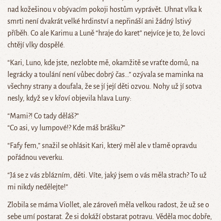
nad kožešinou v obývacím pokoji hostům vyprávět. Uhnat vlka k
smrti není dvakrát velké hrdinství a nepřináší ani žádný lstivý
příběh. Co ale Karimu a Luně “hraje do karet” nejvíce je to, že lovci
chtějí vlky dospělé.
“Kari, Luno, kde jste, nezlobte mě, okamžitě se vraťte domů, na
legrácky a toulání není vůbec dobrý čas…” ozývala se maminka na
všechny strany a doufala, že se jí její děti ozvou. Nohy už jí sotva
nesly, když se v křoví objevila hlava Luny:
“Mami?! Co tady děláš?”
“Co asi, vy lumpové!? Kde máš brášku?”
“Fafy fem,” snažil se ohlásit Kari, který měl ale v tlamě opravdu
pořádnou veverku.
“Já se z vás zblázním, děti. Víte, jaký jsem o vás měla strach? To už
mi nikdy nedělejte!”
Zlobila se máma Viollet, ale zároveň měla velkou radost, že už se o
sebe umí postarat. Že si dokáží obstarat potravu. Věděla moc dobře,