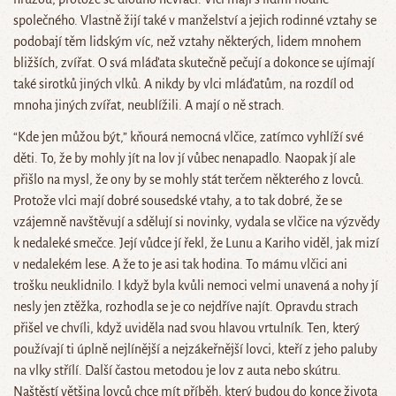
společného. Vlastně žijí také v manželství a jejich rodinné vztahy se
podobají těm lidským víc, než vztahy některých, lidem mnohem
bližších, zvířat. O svá mláďata skutečně pečují a dokonce se ujímají
také sirotků jiných vlků. A nikdy by vlci mláďatům, na rozdíl od
mnoha jiných zvířat, neublížili. A mají o ně strach.
“Kde jen můžou být,” kňourá nemocná vlčice, zatímco vyhlíží své
děti. To, že by mohly jít na lov jí vůbec nenapadlo. Naopak jí ale
přišlo na mysl, že ony by se mohly stát terčem některého z lovců.
Protože vlci mají dobré sousedské vtahy, a to tak dobré, že se
vzájemně navštěvují a sdělují si novinky, vydala se vlčice na výzvědy
k nedaleké smečce. Její vůdce jí řekl, že Lunu a Kariho viděl, jak mizí
v nedalekém lese. A že to je asi tak hodina. To mámu vlčici ani
trošku neuklidnilo. I když byla kvůli nemoci velmi unavená a nohy jí
nesly jen ztěžka, rozhodla se je co nejdříve najít. Opravdu strach
přišel ve chvíli, když uviděla nad svou hlavou vrtulník. Ten, který
používají ti úplně nejlínější a nejzákeřnější lovci, kteří z jeho paluby
na vlky střílí. Další častou metodou je lov z auta nebo skútru.
Naštěstí většina lovců chce mít příběh, který budou do konce života