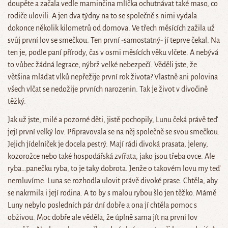
doupěte a začala vedle maminčina mlíčka ochutnávat také maso, co
rodiče ulovili. A jen dva týdny na to se společně s nimi vydala
dokonce několik kilometrů od domova. Ve třech měsících zažila už
svůj první lov se smečkou. Ten první -samostatný- jí teprve čekal. Na
ten je, podle paní přírody, čas v osmi měsících věku vlčete. A nebývá
to vůbec žádná legrace, nýbrž velké nebezpečí. Věděli jste, že
většina mláďat vlků nepřežije první rok života? Vlastně ani polovina
všech vlčat se nedožije prvních narozenin. Tak je život v divočině
těžký.
Jak už jste, milé a pozorné děti, jistě pochopily, Lunu čeká právě teď
její první velký lov. Připravovala se na něj společně se svou smečkou.
Jejich jídelníček je docela pestrý. Mají rádi divoká prasata, jeleny,
kozorožce nebo také hospodářská zvířata, jako jsou třeba ovce. Ale
ryba…panečku ryba, to je taky dobrota. Jenže o takovém lovu my teď
nemluvíme. Luna se rozhodla ulovit právě divoké prase. Chtěla, aby
se nakrmila i její rodina. A to by s malou rybou šlo jen těžko. Mámě
Luny nebylo posledních pár dní dobře a ona jí chtěla pomoc s
obživou. Moc dobře ale věděla, že úplně sama jít na první lov