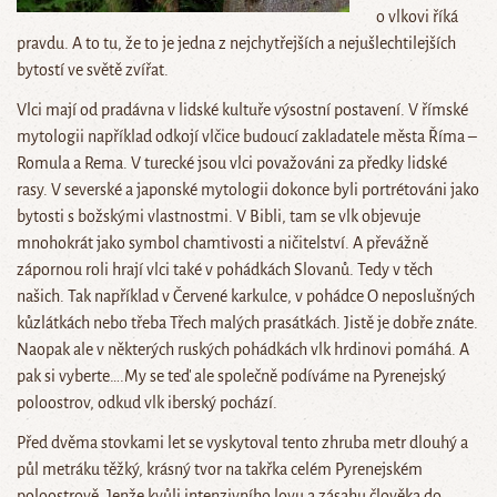
o vlkovi říká
pravdu. A to tu, že to je jedna z nejchytřejších a nejušlechtilejších
bytostí ve světě zvířat.
Vlci mají od pradávna v lidské kultuře výsostní postavení. V římské
mytologii například odkojí vlčice budoucí zakladatele města Říma –
Romula a Rema. V turecké jsou vlci považováni za předky lidské
rasy. V severské a japonské mytologii dokonce byli portrétováni jako
bytosti s božskými vlastnostmi. V Bibli, tam se vlk objevuje
mnohokrát jako symbol chamtivosti a ničitelství. A převážně
zápornou roli hrají vlci také v pohádkách Slovanů. Tedy v těch
našich. Tak například v Červené karkulce, v pohádce O neposlušných
kůzlátkách nebo třeba Třech malých prasátkách. Jistě je dobře znáte.
Naopak ale v některých ruských pohádkách vlk hrdinovi pomáhá. A
pak si vyberte….My se teď ale společně podíváme na Pyrenejský
poloostrov, odkud vlk iberský pochází.
Před dvěma stovkami let se vyskytoval tento zhruba metr dlouhý a
půl metráku těžký, krásný tvor na takřka celém Pyrenejském
poloostrově. Jenže kvůli intenzivního lovu a zásahu člověka do