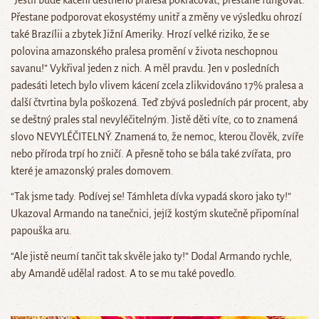
“Jestli bude kácení deštného pralesa pokračovat, přestane fungovat.
Přestane podporovat ekosystémy unitř a změny ve výsledku ohrozí
také Brazílii a zbytek Jižní Ameriky. Hrozí velké riziko, že se
polovina amazonského pralesa promění v života neschopnou
savanu!” Vykřival jeden z nich. A měl pravdu. Jen v posledních
padesáti letech bylo vlivem kácení zcela zlikvidováno 17% pralesa a
další čtvrtina byla poškozená. Teď zbývá posledních pár procent, aby
se deštný prales stal nevyléčitelným. Jistě děti víte, co to znamená
slovo NEVYLÉČITELNÝ. Znamená to, že nemoc, kterou člověk, zvíře
nebo příroda trpí ho zničí. A přesně toho se bála také zvířata, pro
které je amazonský prales domovem.
“Tak jsme tady. Podívej se! Támhleta dívka vypadá skoro jako ty!”
Ukazoval Armando na tanečnici, jejíž kostým skutečně připomínal
papouška aru.
“Ale jistě neumí tančit tak skvěle jako ty!” Dodal Armando rychle,
aby Amandě udělal radost. A to se mu také povedlo.