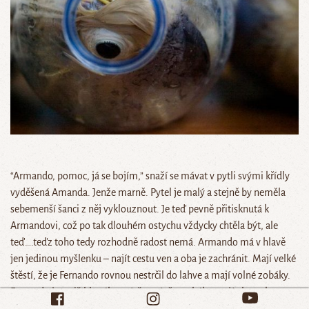
“Armando, pomoc, já se bojím,” snaží se mávat v pytli svými křídly
vyděšená Amanda. Jenže marně. Pytel je malý a stejně by neměla
sebemenší šanci z něj vyklouznout. Je teď pevně přitisknutá k
Armandovi, což po tak dlouhém ostychu vždycky chtěla být, ale
teď….teďz toho tedy rozhodně radost nemá. Armando má v hlavě
jen jedinou myšlenku – najít cestu ven a oba je zachránit. Mají velké
štěstí, že je Fernando rovnou nestrčil do lahve a mají volné zobáky.
Fernando je totiž hlupák neví, že právě v zobáku mají obrovskou
sílu. Vážně obrovskou. Armando počká na vhodnou příležitost a