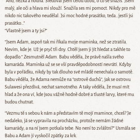
“Ano, hezká a hodná. Sledoval jsem celou dobu, o co se snažíš. Jsem
malý, ale oči a hlava mi slouží. Snažila ses mi pomoct. Nikdy pro mě
nikdo nic takového neudělal. Jsi moc hodné prasátko, teda…jestli jsi
prasátko…”
“Vlastně jsem a ty jsi?”
“Jsem Adam, aspoň tak mi říkala moje maminka, než se ztratila.
Nevím, kde je. Už je pryč tři dny. Chtěl jsem ji jít hledat a takhle to
dopadlo.” Zesmutněl Adam. Babu věděla, že právě našla svého
kamaráda. Maminka už se se vší pravděpodobností nevrátí. Kdyby
byla v pořádku, nikdy by tak dlouho své mládě nenechala o samotě.
Babu věděla, že Adama nemůže na “ostrově duchů”, jak se ostrovu
Sulawesi přezdívá, nechat samotného. A taky věděla, že musí mít
hlad a že ona ví, kde jsou vážně hodně dobré a tlusté larvy, které mu
budou chutnat.
“Vezmu tě s sebou k nám a představím tě mojí mamince, chceš? Je
nedaleko, já se vypravila na procházku, protože nemám žádné
kamarády, a na ní jsem potkala tebe. No není to zvláštní?” Usmála se
Babu a Adam jí vyskočil zpátky za krk.