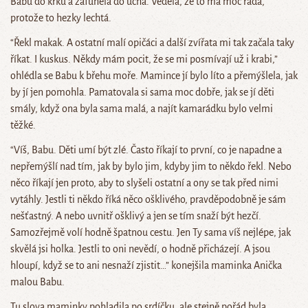
Babu do krku a zafuněla do ucha. Věděla, že to má moc ráda,
protože to hezky lechtá.
“Řekl makak. A ostatní malí opičáci a další zvířata mi tak začala taky
říkat. I kuskus. Někdy mám pocit, že se mi posmívají už i krabi,”
ohlédla se Babu k břehu moře. Mamince jí bylo líto a přemýšlela, jak
by jí jen pomohla. Pamatovala si sama moc dobře, jak se jí děti
smály, když ona byla sama malá, a najít kamarádku bylo velmi
těžké.
“Víš, Babu. Děti umí být zlé. Často říkají to první, co je napadne a
nepřemýšlí nad tím, jak by bylo jim, kdyby jim to někdo řekl. Nebo
něco říkají jen proto, aby to slyšeli ostatní a ony se tak před nimi
vytáhly. Jestli ti někdo říká něco ošklivého, pravděpodobně je sám
nešťastný. A nebo uvnitř ošklivý a jen se tím snaží být hezčí.
Samozřejmě volí hodně špatnou cestu. Jen Ty sama víš nejlépe, jak
skvělá jsi holka. Jestli to oni nevědí, o hodně přicházejí. A jsou
hloupí, když se to ani nesnaží zjistit…” konejšila maminka Anička
malou Babu.
Tu slova maminky pohladila po srdíčku, ale stejně pořád byla