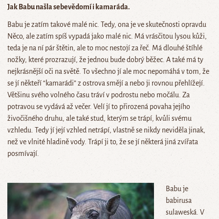
Jak Babu našla sebevědomí
i kamaráda.
Babu je zatím takové malé nic. Tedy, ona je ve skutečnosti opravdu
Něco, ale zatím spíš vypadá jako malé nic. Má vrásčitou lysou kůži,
teda je na ní pár štětin, ale to moc nestojí za řeč. Má dlouhé štíhlé
nožky, které prozrazují, že jednou bude dobrý běžec. A také má ty
nejkrásnější oči na světě. To všechno jí ale moc nepomáhá v tom, že
se jí někteří “kamarádi” z ostrova smějí a nebo ji rovnou přehlížejí.
Většinu svého volného času tráví v podrostu nebo močálu. Za
potravou se vydává až večer. Velí jí to přirozená povaha jejího
živočišného druhu, ale také stud, kterým se trápí, kvůli svému
vzhledu. Tedy jí její vzhled netrápí, vlastně se nikdy neviděla jinak,
než ve vlnité hladině vody. Trápí ji to, že se jí některá jiná zvířata
posmívají.
Babu je
babirusa
sulaweská. V