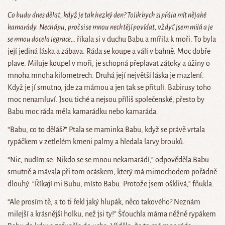
Co budu dnes dělat, když je tak hezký den? Tolik bych si přála mít nějaké
kamarády. Nechápu, proč si se mnou nechtějí povídat, vždyť jsem milá a je
se mnou docela legrace…
říkala si v duchu Babu a mířila k moři. To byla
její jediná láska a zábava. Ráda se koupe a válí v bahně. Moc dobře
plave. Miluje koupel v moři, je schopná přeplavat zátoky a úžiny o
mnoha mnoha kilometrech. Druhá její největší láska je mazlení.
Když je jí smutno, jde za mámou a jen tak se přitulí. Babirusy toho
moc nenamluví. Jsou tiché a nejsou příliš společenské, přesto by
Babu moc ráda měla kamarádku nebo kamaráda.
“Babu, co to děláš?” Ptala se maminka Babu, když se právě vrtala
rypáčkem v zetlelém kmeni palmy a hledala larvy brouků.
“Nic, nudím se. Nikdo se se mnou nekamarádí,” odpověděla Babu
smutně a mávala při tom ocáskem, který má mimochodem pořádně
dlouhý. “Říkají mi Bubu, místo Babu. Protože jsem ošklivá,” fňukla.
“Ale prosím tě, a to ti řekl jaký hlupák, něco takového? Neznám
milejší a krásnější holku, než jsi ty!” Šťouchla máma něžně rypákem