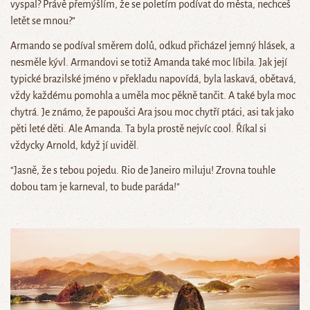
vyspal? Právě přemýšlím, že se poletím podívat do města, nechceš
letět se mnou?”
Armando se podíval směrem dolů, odkud přicházel jemný hlásek, a
nesměle kývl. Armandovi se totiž Amanda také moc líbila. Jak její
typické brazilské jméno v překladu napovídá, byla laskavá, obětavá,
vždy každému pomohla a uměla moc pěkně tančit. A také byla moc
chytrá. Je známo, že papoušci Ara jsou moc chytří ptáci, asi tak jako
pěti leté děti. Ale Amanda. Ta byla prostě nejvíc cool. Říkal si
vždycky Arnold, když jí uviděl.
“Jasně, že s tebou pojedu. Rio de Janeiro miluju! Zrovna touhle
dobou tam je karneval, to bude paráda!”