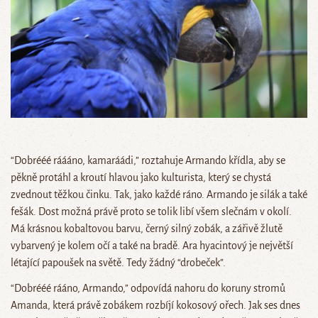
“Dobrééé ráááno, kamaráádi,” roztahuje Armando křídla, aby se
pěkně protáhl a kroutí hlavou jako kulturista, který se chystá
zvednout těžkou činku. Tak, jako každé ráno. Armando je silák a také
fešák. Dost možná právě proto se tolik libí všem slečnám v okolí.
Má krásnou kobaltovou barvu, černý silný zobák, a zářivě žlutě
vybarvený je kolem očí a také na bradě. Ara hyacintový je největší
létající papoušek na světě. Tedy žádný “drobeček”.
“Dobrééé rááno, Armando,” odpovídá nahoru do koruny stromů
Amanda, která právě zobákem rozbíjí kokosový ořech. Jak ses dnes