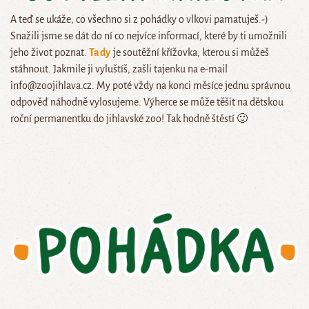
A teď se ukáže, co všechno si z pohádky o vlkovi pamatuješ.-)
Snažili jsme se dát do ní co nejvíce informací, které by ti umožnili
jeho život poznat.
Tady
je soutěžní křížovka, kterou si můžeš
stáhnout. Jakmile ji vyluštíš, zašli tajenku na e-mail
info@zoojihlava.cz. My poté vždy na konci měsíce jednu správnou
odpověď náhodně vylosujeme. Výherce se může těšit na dětskou
roční permanentku do jihlavské zoo! Tak hodně štěstí 🙂