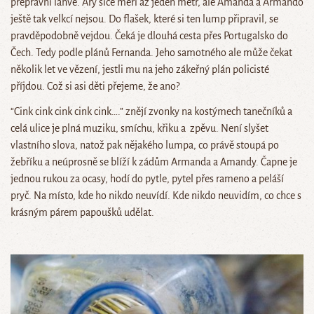
přepravní lahve. Ary sice měří až jeden metr, ale Amanda a Armando
ještě tak velkcí nejsou. Do flašek, které si ten lump připravil, se
pravděpodobně vejdou. Čeká je dlouhá cesta přes Portugalsko do
Čech. Tedy podle plánů Fernanda. Jeho samotného ale může čekat
několik let ve vězení, jestli mu na jeho zákeřný plán policisté
příjdou. Což si asi děti přejeme, že ano?
“Cink cink cink cink cink….” znějí zvonky na kostýmech tanečníků a
celá ulice je plná muziku, smíchu, křiku a zpěvu. Není slyšet
vlastního slova, natož pak nějakého lumpa, co právě stoupá po
žebříku a neúprosně se blíží k zádům Armanda a Amandy. Čapne je
jednou rukou za ocasy, hodí do pytle, pytel přes rameno a peláší
pryč. Na místo, kde ho nikdo neuvídí. Kde nikdo neuvidím, co chce s
krásným párem papoušků udělat.