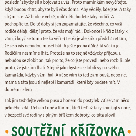
poslední zbytky sil a bojovat za vás. Proto maminkám nevyčítejte,
když budou chtít, abyste byli včas doma. Aby věděly, kde jste. A taky
s kým jste. Až budete velké, milé děti, budete taky rodiči. A
pochopíte to. Do té doby si jen zapamatujte, že všechno, co vaši
rodiče dělají, dělají proto, že vás mají rádi. Dokonce i křičí z lásky k
vám, i když se tomu těžko věří.-) Lepší je ale křiku předcházet tím,
že se o vás nebudou muset bát. A ještě jedna důležitá věc tu je.
Rodičům nesmíme lhát. Protože na to stejně vždycky přijdou a
nebudou se zlobit ani tak pro to, že co jste provedli nebo rozbili…ale
proto, že jste jim lhali. Stejně jako byste se zlobili vy na svého
kamaráda, kdyby vám lhal. A ať se vám to teď zamlouvá, nebo ne,
máma a táta jsou ti nejlepší kamarádi, které kdy budete mít. V
dobrém i zlém.
Tak jim teď dejte velkou pusu a honem do postýlek. Ať se vám něco
pěkného zdá. Třeba o Luně a Karim, kteří teď už taky spinkají v noře,
v bezpečí své rodiny s plným bříškem dobroty, co táta ulovil.