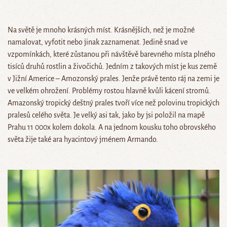
Na světě je mnoho krásných míst. Krásnějších, než je možné
namalovat, vyfotit nebo jinak zaznamenat. Jedině snad ve
vzpomínkách, které zůstanou při návštěvě barevného místa plného
tisíců druhů rostlin a živočichů. Jedním z takových míst je kus země
v Jižní Americe – Amozonský prales. Jenže právě tento ráj na zemi je
ve velkém ohrožení. Problémy rostou hlavně kvůli kácení stromů.
Amazonský tropický deštný prales tvoří více než polovinu tropických
pralesů celého světa. Je velký asi tak, jako by jsi položil na mapě
Prahu 11 000x kolem dokola. A na jednom kousku toho obrovského
světa žije také ara hyacintový jménem Armando.