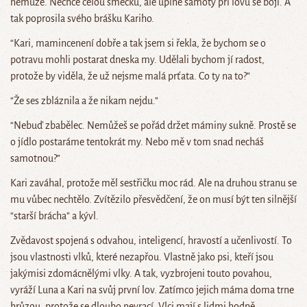
nemůže. Nechce celou smečku, ale úplné samoty při lovu se bojí. A
tak poprosila svého brášku Kariho.
“Kari, mamincenení dobře a tak jsem si řekla, že bychom se o
potravu mohli postarat dneska my. Udělali bychom jí radost,
protože by viděla, že už nejsme malá prťata. Co ty na to?”
“Že ses zbláznila a že nikam nejdu.”
“Nebuď zbabělec. Nemůžeš se pořád držet máminy sukně. Prostě se
o jídlo postaráme tentokrát my. Nebo mě v tom snad necháš
samotnou?”
Kari zaváhal, protože měl sestřičku moc rád. Ale na druhou stranu se
mu vůbec nechtělo. Zvítězilo přesvědčení, že on musí být ten silnější
“starší brácha” a kývl.
Zvědavost spojená s odvahou, inteligencí, hravostí a učenlivostí. To
jsou vlastnosti vlků, které nezapřou. Vlastně jako psi, kteří jsou
jakýmisi zdomácnělými vlky. A tak, vyzbrojeni touto povahou,
vyráží Luna a Kari na svůj první lov. Zatímco jejich máma doma trne
hrůzou, protože se dlouho nevrací. Vlci mají s lidmi hodně