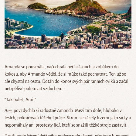
Amanda se pousmála, načechrala peří a šťouchla zobákem do
kokosu, aby Armando věděl, že si může také pochutnat. Ten už se
ale chystal na cestu. Dotáh do konce svých pár ranních cviků a začal
netrpělivě poletovat vzduchem:
“Tak poleť, Ami!”
Ami
, povzdychla si radostně Amanda. Mezi tím dole, hluboko v
lesích, pokračovali těžební práce. Strom se kácely k zemi jako sirky a
nepomáhaly ani prostesty lidí, kteří se snažili těžké stroje zastavit.