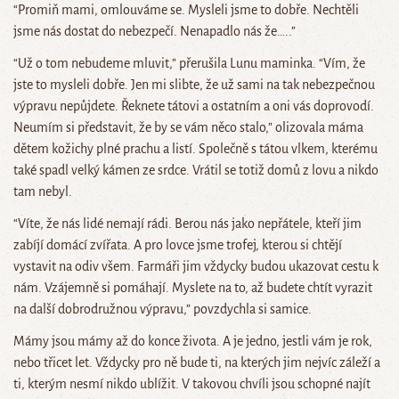
“Promiň mami, omlouváme se. Mysleli jsme to dobře. Nechtěli
jsme nás dostat do nebezpečí. Nenapadlo nás že…..”
“Už o tom nebudeme mluvit,” přerušila Lunu maminka. “Vím, že
jste to mysleli dobře. Jen mi slibte, že už sami na tak nebezpečnou
výpravu nepůjdete. Řeknete tátovi a ostatním a oni vás doprovodí.
Neumím si představit, že by se vám něco stalo,” olizovala máma
dětem kožichy plné prachu a listí. Společně s tátou vlkem, kterému
také spadl velký kámen ze srdce. Vrátil se totiž domů z lovu a nikdo
tam nebyl.
“Víte, že nás lidé nemají rádi. Berou nás jako nepřátele, kteří jim
zabíjí domácí zvířata. A pro lovce jsme trofej, kterou si chtějí
vystavit na odiv všem. Farmáři jim vždycky budou ukazovat cestu k
nám. Vzájemně si pomáhají. Myslete na to, až budete chtít vyrazit
na další dobrodružnou výpravu,” povzdychla si samice.
Mámy jsou mámy až do konce života. A je jedno, jestli vám je rok,
nebo třicet let. Vždycky pro ně bude ti, na kterých jim nejvíc záleží a
ti, kterým nesmí nikdo ublížit. V takovou chvíli jsou schopné najít