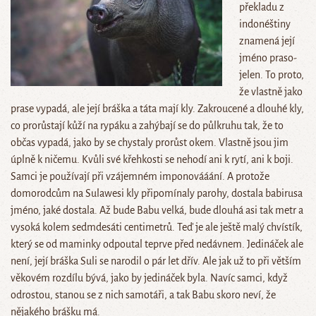
překladu z
indonéštiny
znamená její
jméno praso-
jelen. To proto,
že vlastně jako
prase vypadá, ale její bráška a táta mají kly. Zakroucené a dlouhé kly,
co prorůstají kůží na rypáku a zahýbají se do půlkruhu tak, že to
občas vypadá, jako by se chystaly prorůst okem. Vlastně jsou jim
úplně k ničemu. Kvůli své křehkosti se nehodí ani k rytí, ani k boji.
Samci je používají při vzájemném imponovááání. A protože
domorodcům na Sulawesi kly připomínaly parohy, dostala babirusa
jméno, jaké dostala. Až bude Babu velká, bude dlouhá asi tak metr a
vysoká kolem sedmdesáti centimetrů. Teď je ale ještě malý chvístík,
který se od maminky odpoutal teprve před nedávnem. Jedináček ale
není, její bráška Suli se narodil o pár let dřív. Ale jak už to při větším
věkovém rozdílu bývá, jako by jedináček byla. Navíc samci, když
odrostou, stanou se z nich samotáři, a tak Babu skoro neví, že
nějakého brášku má.