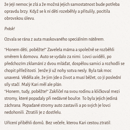
že její nemoc je zlá a že možná jejich samostatnost bude potřeba
opravdu brzy. Když se k ní děti rozeběhly a přitulily, pocítila
obrovskou úlevu.
Prásk!
Ozvala se rána z auta maskovaného speciálním nátěrem.
“Honem děti, poběžte!” Zavelela máma a společně se rozběhli
směrem k domovu. Auto se vydalo za nimi. Lovci uviděli, po
předchozím zklamání z dvou mláďat, dospělou samici a rozhodli se
chopit příležitosti. Jenže jí už nohy sotva nesly. Byla tak moc
unavená. Věděla ale, že jim jde o život a musí běžet, co jí poslední
síly stačí. Malý Kari měl ale plán.
“Honem, tudy, poběžte!” Zakřičel na svou rodinu a kličkoval mezi
stromy, které popadaly při nedávné bouřce. To byla jejich jediná
záchrana. Popadané stromy auto zastavili a po svých je lovci
nedohonili. Ztratili je z dostřelu.
Uřícení přiběhli domů. Bez večeře, kterou Kari cestou ztratil.