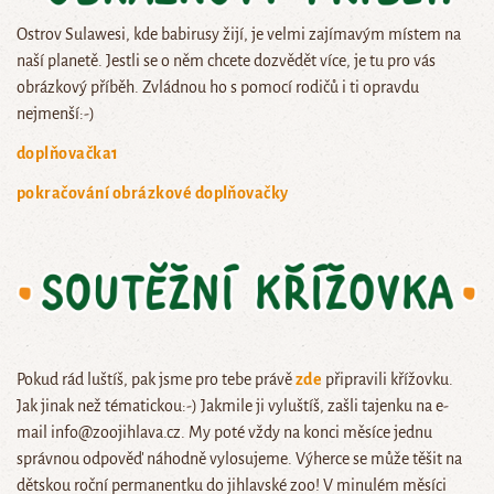
Ostrov Sulawesi, kde babirusy žijí, je velmi zajímavým místem na
naší planetě. Jestli se o něm chcete dozvědět více, je tu pro vás
obrázkový příběh. Zvládnou ho s pomocí rodičů i ti opravdu
nejmenší:-)
doplňovačka1
pokračování obrázkové doplňovačky
Pokud rád luštíš, pak jsme pro tebe právě
zde
připravili křížovku.
Jak jinak než tématickou:-) Jakmile ji vyluštíš, zašli tajenku na e-
mail info@zoojihlava.cz. My poté vždy na konci měsíce jednu
správnou odpověď náhodně vylosujeme. Výherce se může těšit na
dětskou roční permanentku do jihlavské zoo! V minulém měsíci