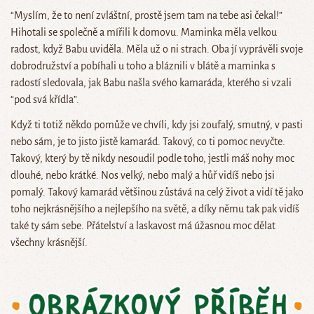
“Myslím, že to není zvláštní, prostě jsem tam na tebe asi čekal!”
Hihotali se společně a mířili k domovu. Maminka měla velkou
radost, když Babu uviděla. Měla už o ni strach. Oba jí vyprávěli svoje
dobrodružství a pobíhali u toho a bláznili v blátě a maminka s
radostí sledovala, jak Babu našla svého kamaráda, kterého si vzali
“pod svá křídla”.
Když ti totiž někdo pomůže ve chvíli, kdy jsi zoufalý, smutný, v pasti
nebo sám, je to jisto jistě kamarád. Takový, co ti pomoc nevyčte.
Takový, který by tě nikdy nesoudil podle toho, jestli máš nohy moc
dlouhé, nebo krátké. Nos velký, nebo malý a hůř vidíš nebo jsi
pomalý. Takový kamarád většinou zůstává na celý život a vidí tě jako
toho nejkrásnějšího a nejlepšího na světě, a díky němu tak pak vidíš
také ty sám sebe. Přátelství a laskavost má úžasnou moc dělat
všechny krásnější.