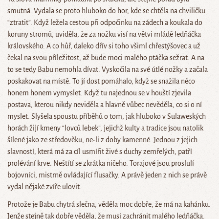
smutná. Vydala se proto hluboko do hor, kde se chtěla na chviličku
“ztratit”. Když ležela cestou při odpočinku na zádech a koukala do
koruny stromů, uviděla, že za nožku visí na větvi mládě ledňáčka
královského. A co hůř, daleko dřív si toho všiml chřestýšovec a už
čekal na svou příležitost, až bude moci malého ptáčka sežrat. A na
to se tedy Babu nemohla dívat. Vyskočila na své útlé nožky a začala
poskakovat na místě. To jí dost pomáhalo, když se snažila něco
honem honem vymyslet. Když tu najednou se v houští zjevila
postava, kterou nikdy neviděla a hlavně vůbec nevěděla, co si o ní
myslet. Slyšela spoustu příběhů o tom, jak hluboko v Sulaweských
horách žijí kmeny “lovců lebek”, jejichž kulty a tradice jsou natolik
šílené jako ze středověku, ne-li z doby kamenné. Jednou z jejich
slavností, která má za cíl usmířit živé s duchy zemřelých, patří
prolévání krve. Neštítí se zkrátka ničeho. Torajové jsou proslulí
bojovníci, mistrně ovládající flusačky. A právě jeden z nich se právě
vydal nějaké zvíře ulovit.
Protože je Babu chytrá slečna, věděla moc dobře, že má na kahánku.
Jenže stejně tak dobře věděla, že musí zachránit malého ledňáčka.