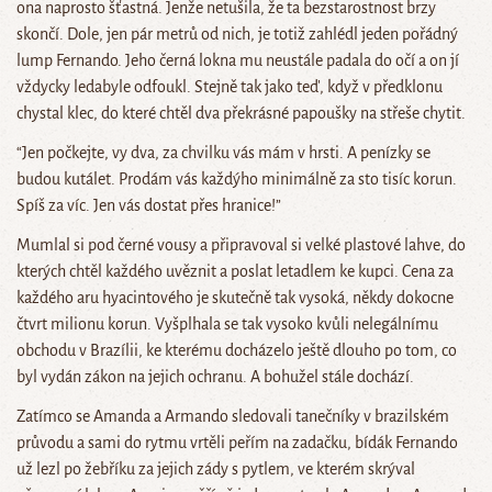
ona naprosto šťastná. Jenže netušila, že ta bezstarostnost brzy
skončí. Dole, jen pár metrů od nich, je totiž zahlédl jeden pořádný
lump Fernando. Jeho černá lokna mu neustále padala do očí a on jí
vždycky ledabyle odfoukl. Stejně tak jako teď, když v předklonu
chystal klec, do které chtěl dva překrásné papoušky na střeše chytit.
“Jen počkejte, vy dva, za chvilku vás mám v hrsti. A penízky se
budou kutálet. Prodám vás každýho minimálně za sto tisíc korun.
Spíš za víc. Jen vás dostat přes hranice!”
Mumlal si pod černé vousy a připravoval si velké plastové lahve, do
kterých chtěl každého uvěznit a poslat letadlem ke kupci. Cena za
každého aru hyacintového je skutečně tak vysoká, někdy dokocne
čtvrt milionu korun. Vyšplhala se tak vysoko kvůli nelegálnímu
obchodu v Brazílii, ke kterému docházelo ještě dlouho po tom, co
byl vydán zákon na jejich ochranu. A bohužel stále dochází.
Zatímco se Amanda a Armando sledovali tanečníky v brazilském
průvodu a sami do rytmu vrtěli peřím na zadačku, bídák Fernando
už lezl po žebříku za jejich zády s pytlem, ve kterém skrýval