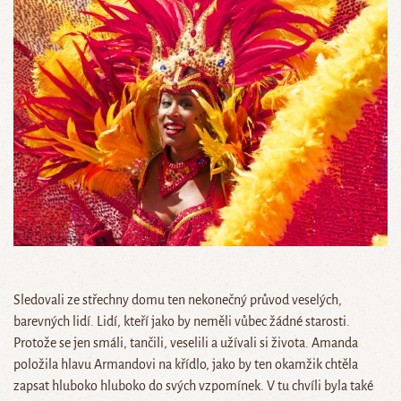
Sledovali ze střechny domu ten nekonečný průvod veselých,
barevných lidí. Lidí, kteří jako by neměli vůbec žádné starosti.
Protože se jen smáli, tančili, veselili a užívali si života. Amanda
položila hlavu Armandovi na křídlo, jako by ten okamžik chtěla
zapsat hluboko hluboko do svých vzpomínek. V tu chvíli byla také