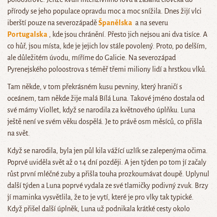
přírody se jeho populace opravdu moc a moc snížila. Dnes žijí vlci
iberští pouze na severozápadě
Španělska
a na severu
Portugalska
, kde jsou chránění. Přesto jich nejsou ani dva tisíce. A
co hůř, jsou místa, kde je jejich lov stále povolený. Proto, po delším,
ale důležitém úvodu, míříme do Galicie. Na severozápad
Pyrenejského poloostrova s téměř třemi miliony lidí a hrstkou vlků.
Tam někde, v tom překrásném kusu pevniny, který hraničí s
oceánem, tam někde žije malá Bílá Luna. Takové jméno dostala od
své mámy Viollet, když se narodila za květnového úplňku. Luna
ještě není ve svém věku dospělá. Je to právě osm měsíců, co přišla
na svět.
Když se narodila, byla jen půl kila vážící uzlík se zalepenýma očima.
Poprvé uviděla svět až o 14 dní později. A jen týden po tom jí začaly
růst první mléčné zuby a přišla touha prozkoumávat doupě. Uplynul
další týden a Luna poprvé vydala ze své tlamičky podivný zvuk. Brzy
jí maminka vysvětlila, že to je vytí, které je pro vlky tak typické.
Když přišel další úplněk, Luna už podnikala krátké cesty okolo