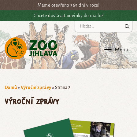
Přejít na hlavní obsah
Máme otevřeno 365 dní v roce!
Chcete dostávat novinky do mailu?
Vy
Menu
Domů
»
Výroční zprávy
»
Strana 2
Výroční zprávy