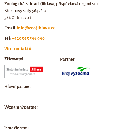
Zoologická zahrada Jihlava, příspěvková organizace
Březinovy sady 5642/10
586 01 Jihlava 1
Email
:
info@zoojihlava.cz
Tel
:
+420 565 596 999
Více kontaktů
Zřizovatel
Partner
Hlavní partner
Významný partner
Jsme členem: