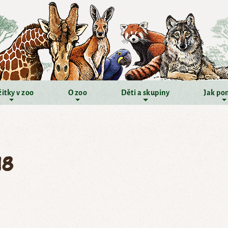
itky v zoo
O zoo
Děti a skupiny
Jak po
18