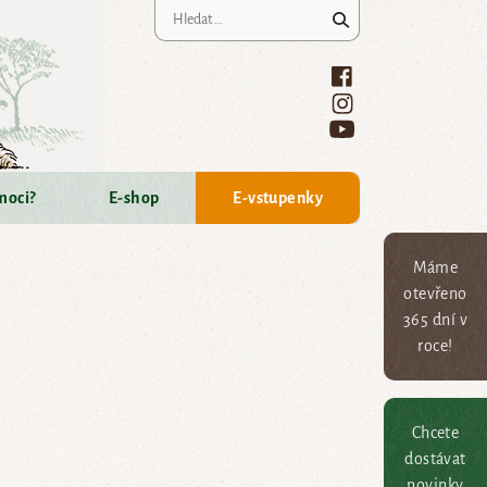
Vyhledávání
moci?
E-shop
E-vstupenky
Máme
otevřeno
365 dní v
roce!
Chcete
dostávat
novinky