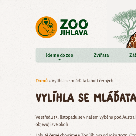
Přejít na hlavní obsah
Jdeme do zoo
Zvířata
Záž
Domů
»
Vylíhla se mláďata labutí černých
Vylíhla se mláďata
Ve středu 13. listopadu se v našem výběhu pod Australs
objevují své okolí.
Labutě černé chováme v Zoo Jihlava od roku 2005. Otc