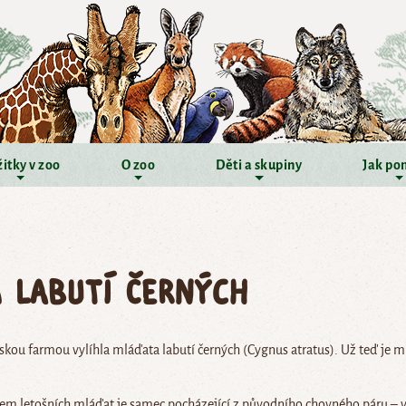
itky v zoo
O zoo
Děti a skupiny
Jak po
 labutí černých
kou farmou vylíhla mláďata labutí černých (Cygnus atratus). Už teď je můž
em letošních mláďat je samec pocházející z původního chovného páru – vyl