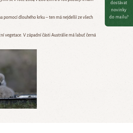
dostávat
novinky
do mailu?
dna pomocí dlouhého krku – ten má nejdelší ze všech
í vegetace. V západní části Austrálie má labuť černá