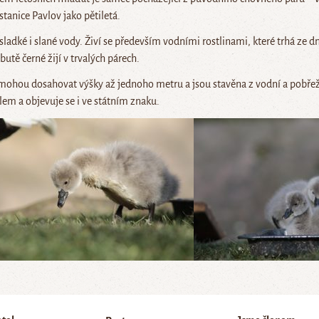
stanice Pavlov jako pětiletá.
sladké i slané vody. Živí se především vodními rostlinami, které trhá ze 
butě černé žijí v trvalých párech.
mohou dosahovat výšky až jednoho metru a jsou stavěna z vodní a pobřežn
em a objevuje se i ve státním znaku.