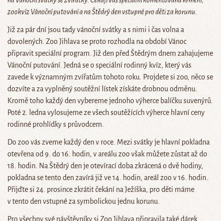
na Vánoční svátky se zvířátky. Čekají vás speciální komentovaná krmení,
zookvíz Vánoční putování a na Štědrý den vstupné pro děti za korunu.
Již za pár dní jsou tady vánoční svátky a s nimi i čas volna a
dovolených. Zoo Jihlava se proto rozhodla na období Vánoc
připravit speciální program. Již den před Štědrým dnem zahajujeme
Vánoční putování. Jedná se o speciální rodinný kvíz, který vás
zavede k významným zvířatům tohoto roku. Projdete si zoo, něco se
dozvíte a za vyplněný soutěžní lístek získáte drobnou odměnu.
Kromě toho každý den vybereme jednoho výherce balíčku suvenýrů.
Poté 2. ledna vylosujeme ze všech soutěžících výherce hlavní ceny
rodinné prohlídky s průvodcem.
Do zoo vás zveme každý den v roce. Mezi svátky je hlavní pokladna
otevřena od 9. do 16. hodin, v areálu zoo však můžete zůstat až do
18. hodin. Na Štědrý den je otevírací doba zkrácená o dvě hodiny,
pokladna se tento den zavírá již ve 14. hodin, areál zoo v 16. hodin.
Přijďte si 24. prosince zkrátit čekání na Ježíška, pro děti máme
v tento den vstupné za symbolickou jednu korunu.
Pro všechny své návštěvníky si Zoo Jihlava připravila také dárek