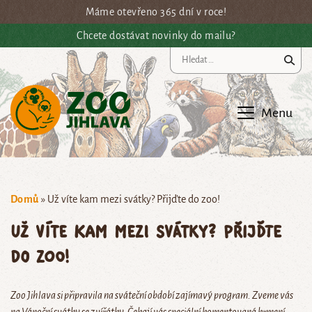
Přejít na hlavní obsah
Máme otevřeno 365 dní v roce!
Chcete dostávat novinky do mailu?
Vy
Menu
Domů
»
Už víte kam mezi svátky? Přijďte do zoo!
Už víte kam mezi svátky? Přijďte
do zoo!
Zoo Jihlava si připravila na sváteční období zajímavý program. Zveme vás