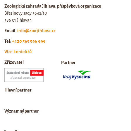
Zoologická zahrada Jihlava, příspěvková organizace
Březinovy sady 5642/10
586 01 Jihlava 1
Email
:
info@zoojihlava.cz
Tel
:
+420 565 596 999
Více kontaktů
Zřizovatel
Partner
Hlavní partner
Významný partner