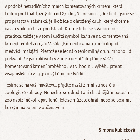
v podobě netradičních zimních komentovaných krmení, která
budou probíhat každý den od 27. do 30. prosince. „Rozhodli jsme se
pro prasata visajanská, jelikož jde o ohrožený druh, který chceme
návštěvníkům blíže představit. Kromě toho se s Vánoci pojí
prasátka, takže je v tom i určitá symbolika,“ zve na komentovaná
krmení ředitel zoo Jan Vašák. „Komentovaná krmení doplní i
medvědi malajští. Přestože se jedná o teplomilný druh, mnoho lidí
překvapí, že jsou aktivní i v zimě a nespí,“ doplňuje Vašák.
Komentovaná krmení proběhnou v 13. hodin u výběhu prasat
visajanských a v 13.30 u výběhu medvědů.
Těšíme se na vaši návštěvu, přijďte nasát zimní atmosféru
zoologické zahrady. Nenechte se odradit ani chladnějším počasím,
zoo nabízí několik pavilonů, kde se můžete ohřát, nebo se posilnit
horkým nápojem v občerstvení.
Simona Kubičková