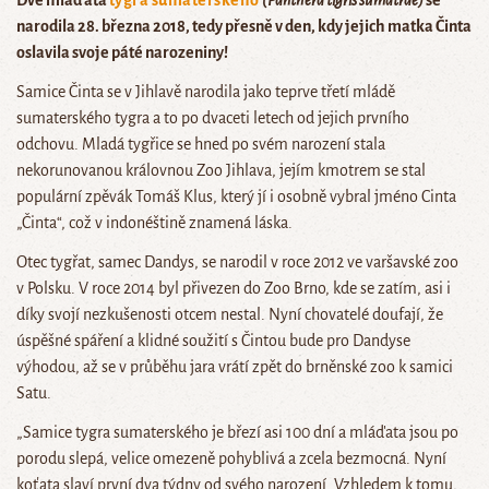
Dvě mláďata
tygra sumaterského
(Panthera tigris sumatrae)
se
narodila 28. března 2018, tedy přesně v den, kdy jejich matka Činta
oslavila svoje páté narozeniny!
Samice Činta se v Jihlavě narodila jako teprve třetí mládě
sumaterského tygra a to po dvaceti letech od jejich prvního
odchovu. Mladá tygřice se hned po svém narození stala
nekorunovanou královnou Zoo Jihlava, jejím kmotrem se stal
populární zpěvák Tomáš Klus, který jí i osobně vybral jméno Cinta
„Činta“, což v indonéštině znamená láska.
Otec tygřat, samec Dandys, se narodil v roce 2012 ve varšavské zoo
v Polsku. V roce 2014 byl přivezen do Zoo Brno, kde se zatím, asi i
díky svojí nezkušenosti otcem nestal. Nyní chovatelé doufají, že
úspěšné spáření a klidné soužití s Čintou bude pro Dandyse
výhodou, až se v průběhu jara vrátí zpět do brněnské zoo k samici
Satu.
„Samice tygra sumaterského je březí asi 100 dní a mláďata jsou po
porodu slepá, velice omezeně pohyblivá a zcela bezmocná. Nyní
koťata slaví první dva týdny od svého narození. Vzhledem k tomu,