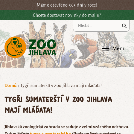
Přejít na hlavní obsah
Máme otevřeno 365 dní v roce!
Chcete dostávat novinky do mailu?
Vy
Menu
Domů
»
Tygři sumaterští v Zoo Jihlava mají mláďata!
Tygři sumaterští v Zoo Jihlava
mají mláďata!
Jihlavská zoologická zahrada se raduje z velmi vzácného odchovu.