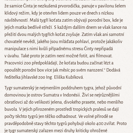
že samice Činta je nezkušená prvorodička, panuje v pavilonu šelem
klidový režim, kdy je otevřen lidem pouze ve dnech s nízkou
návštěvností. Malá tygří koťata zatím obývají porodní box, kde je
jejich matka bedlivě střeží. S každým dalším dnem se však šance na
přežití dvou malých tygřích koťat zvyšuje. Zatím však ani samotní
chovatelé nevědí, jakého jsou mláďata pohlaví, protože jakákoliv
manipulace s nimi kvůli případnému stresu Činty nepřipadá
v úvahu. Také proto je zatím není možné fotit, ani filmovat.
Pracovníci zoo předpokládají, že koťata budou začínat lézt a
opouštět porodní box více jak měsíc po svém narození.“ Dodává
ředitelka jihlavské zoo Ing. Eliška Kubíková.
Tygr sumaterský je nejmenším poddruhem tygra, jehož původní
domovinou je ostrov Sumatra v Indonésii. Živí se nejrůznějšími
obratlovci až do velikosti jelena, divokého prasete, nebo menšího
buvola. V jejich přirozeném prostředí tropických pralesů se dají
počty těchto tygrů jen těžko odhadnout. Ve volné přírodě se
pravděpodobně stavy těchto tygrů pohybují okolo 400 zvířat. Proto
je tygr sumaterský zařazen mezi druhy kriticky ohrožené