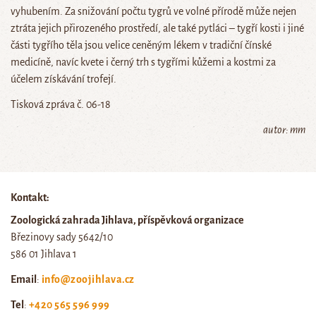
vyhubením. Za snižování počtu tygrů ve volné přírodě může nejen
ztráta jejich přirozeného prostředí, ale také pytláci – tygří kosti i jiné
části tygřího těla jsou velice ceněným lékem v tradiční čínské
medicíně, navíc kvete i černý trh s tygřími kůžemi a kostmi za
účelem získávání trofejí.
Tisková zpráva č. 06-18
autor: mm
Kontakt:
Zoologická zahrada Jihlava, příspěvková organizace
Březinovy sady 5642/10
586 01 Jihlava 1
Email
:
info@zoojihlava.cz
Tel
:
+420 565 596 999