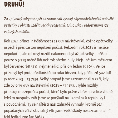
druhů!
Za uplynulý rok jsme opět zaznamenali vysoký zájem návštěvníků a skvělé
výsledky v oblasti vzdělávacích programů. Obrovskou radost máme i ze
vzácných mláďat.
Rok 2024 přinesl návštěvnost 345 001 návštěvníků, což je opět velký
úspěch i přes častou nepřízeň počasí. Rekordní rok 2023 jsme sice
nepokořili, ale celkový rozdíl nakonec nebyl až tak velký – přišlo
pouze o 9 723 méně lidí než rok předminulý. Nejsilnějším měsícem
byl červenec (68 513), nejméně lidí přišlo v lednu (5 103). Velice
příznivý byl proti předloňskému roku březen, kdy přišlo 26 502 lidí
(v roce 2023 – 13 739). Velký propad jsme zaznamenali v září, kdy
zde bylo 19 439 návštěvníků (2023 – 37 185). „Tyhle rozdíly
připisujeme zejména počasí, které bylo právě v březnu velice vlídné,
kdežto naopak v září jsme se potýkali na území naší republiky i
s povodněmi. Ty se naštěstí naší zahradě vyhnuly, kromě pár
popadaných větví skrz silný vítr jsme větší škody nezaznamenali.,“
řekl ředitel zoo Jan Vašák.