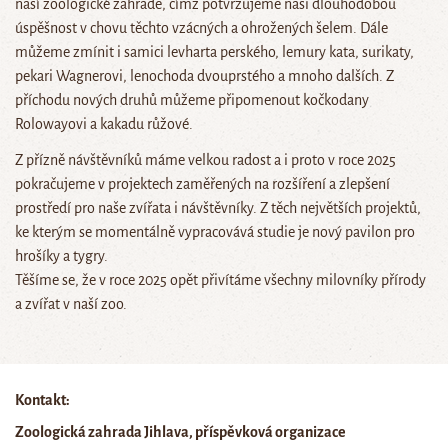
naší zoologické zahradě, čímž potvrzujeme naši dlouhodobou
úspěšnost v chovu těchto vzácných a ohrožených šelem. Dále
můžeme zmínit i samici levharta perského, lemury kata, surikaty,
pekari Wagnerovi, lenochoda dvouprstého a mnoho dalších. Z
příchodu nových druhů můžeme připomenout kočkodany
Rolowayovi a kakadu růžové.
Z přízně návštěvníků máme velkou radost a i proto v roce 2025
pokračujeme v projektech zaměřených na rozšíření a zlepšení
prostředí pro naše zvířata i návštěvníky. Z těch největších projektů,
ke kterým se momentálně vypracovává studie je nový pavilon pro
hrošíky a tygry.
Těšíme se, že v roce 2025 opět přivítáme všechny milovníky přírody
a zvířat v naší zoo.
Kontakt:
Zoologická zahrada Jihlava, příspěvková organizace