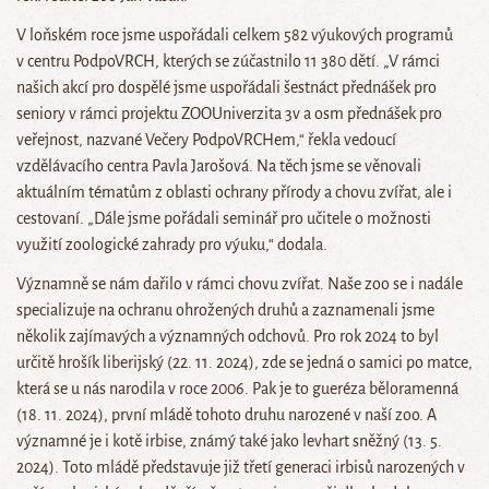
V loňském roce jsme uspořádali celkem 582 výukových programů
v centru PodpoVRCH, kterých se zúčastnilo 11 380 dětí. „V rámci
našich akcí pro dospělé jsme uspořádali šestnáct přednášek pro
seniory v rámci projektu ZOOUniverzita 3v a osm přednášek pro
veřejnost, nazvané Večery PodpoVRCHem,“ řekla vedoucí
vzdělávacího centra Pavla Jarošová. Na těch jsme se věnovali
aktuálním tématům z oblasti ochrany přírody a chovu zvířat, ale i
cestovaní. „Dále jsme pořádali seminář pro učitele o možnosti
využití zoologické zahrady pro výuku,“ dodala.
Významně se nám dařilo v rámci chovu zvířat. Naše zoo se i nadále
specializuje na ochranu ohrožených druhů a zaznamenali jsme
několik zajímavých a významných odchovů. Pro rok 2024 to byl
určitě hrošík liberijský (22. 11. 2024), zde se jedná o samici po matce,
která se u nás narodila v roce 2006. Pak je to gueréza běloramenná
(18. 11. 2024), první mládě tohoto druhu narozené v naší zoo. A
významné je i kotě irbise, známý také jako levhart sněžný (13. 5.
2024). Toto mládě představuje již třetí generaci irbisů narozených v