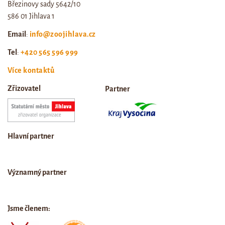
Březinovy sady 5642/10
586 01 Jihlava 1
Email
:
info@zoojihlava.cz
Tel
:
+420 565 596 999
Více kontaktů
Zřizovatel
Partner
Hlavní partner
Významný partner
Jsme členem: