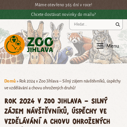
Přejít na hlavní obsah
Máme otevřeno 365 dní v roce!
Chcete dostávat novinky do mailu?
Vy
Menu
Domů
»
Rok 2024 v Zoo Jihlava – Silný zájem návštěvníků, úspěchy
ve vzdělávání a chovu ohrožených druhů!
Rok 2024 v Zoo Jihlava – Silný
zájem návštěvníků, úspěchy ve
vzdělávání a chovu ohrožených