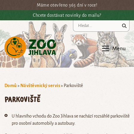
Přejít na hlavní obsah
Máme otevřeno 365 dní v roce!
Chcete dostávat novinky do mailu?
Vy
Menu
Domů
»
Návštěvnický servis
»
Parkoviště
Parkoviště
U hlavního vchodu do Zoo Jihlava se nachází rozsáhlé parkoviště
pro osobní automobily a autobusy.