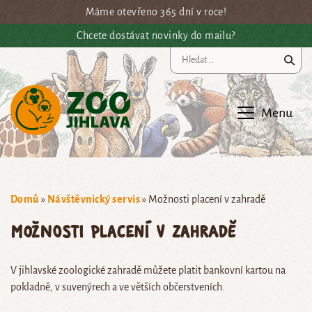
Přejít na hlavní obsah
Máme otevřeno 365 dní v roce!
Chcete dostávat novinky do mailu?
Vy
Menu
Domů
»
Návštěvnický servis
»
Možnosti placení v zahradě
Možnosti placení v zahradě
V jihlavské zoologické zahradě můžete platit bankovní kartou na
pokladně, v suvenýrech a ve větších občerstveních.