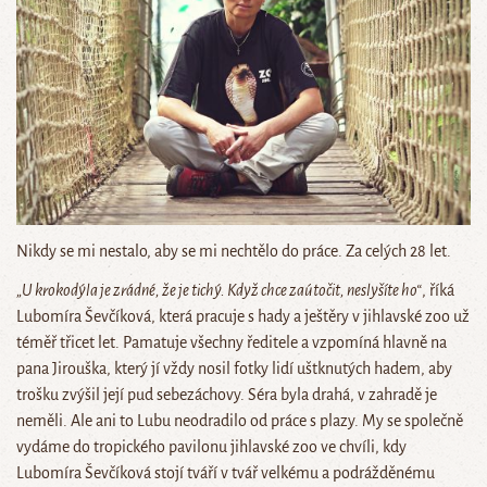
Nikdy se mi nestalo, aby se mi nechtělo do práce. Za celých 28 let.
„U krokodýla je zrádné, že je tichý. Když chce zaútočit, neslyšíte ho“
, říká
Lubomíra Ševčíková, která pracuje s hady a ještěry v jihlavské zoo už
téměř třicet let. Pamatuje všechny ředitele a vzpomíná hlavně na
pana Jirouška, který jí vždy nosil fotky lidí uštknutých hadem, aby
trošku zvýšil její pud sebezáchovy. Séra byla drahá, v zahradě je
neměli. Ale ani to Lubu neodradilo od práce s plazy. My se společně
vydáme do tropického pavilonu jihlavské zoo ve chvíli, kdy
Lubomíra Ševčíková stojí tváří v tvář velkému a podrážděnému