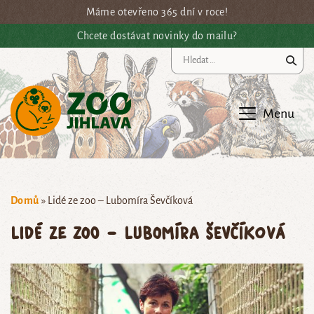
Přejít na hlavní obsah
Máme otevřeno 365 dní v roce!
Chcete dostávat novinky do mailu?
Vy
Menu
Domů
»
Lidé ze zoo – Lubomíra Ševčíková
Lidé ze zoo – Lubomíra Ševčíková