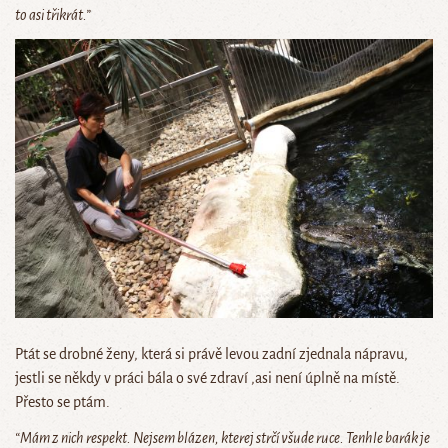
to asi třikrát.”
Ptát se drobné ženy, která si právě levou zadní zjednala nápravu,
jestli se někdy v práci bála o své zdraví ,asi není úplně na místě.
Přesto se ptám.
“Mám z nich respekt. Nejsem blázen, kterej strčí všude ruce. Tenhle barák je