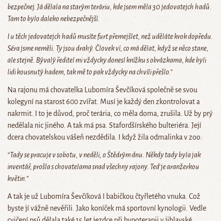
bezpečnej. Já dělala na starým teráriu, kde jsem měla 30 jedovatejch hadů.
Tam to bylo daleko nebezpečnější.
I u těch jedovatejch hadů musíte furt přemejšlet, než uděláte krok dopředu.
Séra jsme neměli. Ty jsou drahý. Človek ví, co má dělat, když se něco stane,
ale stejně. Bývalý ředitel mi vždycky donesl knížku s obrázkama, kde byli
lidi kousnutý hadem, tak mě to pak vždycky na chvíli přešlo.”
Na rajonu má chovatelka Lubomíra Ševčíková společně se svou
kolegyní na starost 600 zvířat. Musí je každý den zkontrolovat a
nakrmit. I to je důvod, proč terária, co měla doma, zrušila. Už by prý
nedělala nic jiného. A tak má psa. Stafordšírského bulteriéra. Její
dcera chovatelskou vášeň nezdědila. I když žila odmalinka v zoo:
“Tady se pracuje v sobotu, v neděli, o Štědrým dnu. Někdy tady byla jak
inventář, prošla s chovatelama snad všechny rajony. Teď je aranžerkou
květin.”
A tak je už Lubomíra Ševčíková I babičkou čtyřletého vnuka. Což
byste jí vážně nevěřili. Jako koníček má sportovní kynologii. Vedle
cvičení psů dělala také 15 let jezdce při hypoterapii v jihlavské