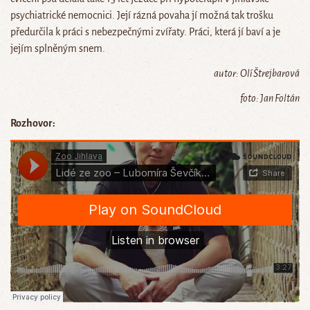
psychiatrické nemocnici. Její rázná povaha jí možná tak trošku
předurčila k práci s nebezpečnými zvířaty. Práci, která jí baví a je
jejím splněným snem.
autor: Olí Štrejbarová
foto: Jan Foltán
Rozhovor: