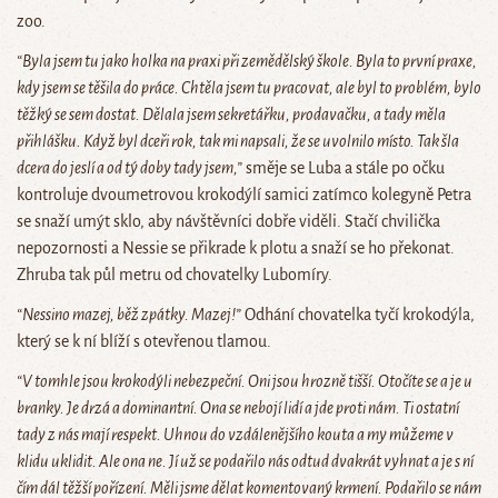
zoo.
“Byla jsem tu jako holka na praxi při zemědělský škole. Byla to první praxe,
kdy jsem se těšila do práce. Chtěla jsem tu pracovat, ale byl to problém, bylo
těžký se sem dostat. Dělala jsem sekretářku, prodavačku, a tady měla
přihlášku. Když byl dceři rok, tak mi napsali, že se uvolnilo místo. Tak šla
dcera do jeslí a od tý doby tady jsem,”
směje se Luba a stále po očku
kontroluje dvoumetrovou krokodýlí samici zatímco kolegyně Petra
se snaží umýt sklo, aby návštěvníci dobře viděli. Stačí chvilička
nepozornosti a Nessie se přikrade k plotu a snaží se ho překonat.
Zhruba tak půl metru od chovatelky Lubomíry.
“Nessino mazej, běž zpátky. Mazej!”
Odhání chovatelka tyčí krokodýla,
který se k ní blíží s otevřenou tlamou.
“V tomhle jsou krokodýli nebezpeční. Oni jsou hrozně tišší. Otočíte se a je u
branky. Je drzá a dominantní. Ona se nebojí lidí a jde proti nám. Ti ostatní
tady z nás mají respekt. Uhnou do vzdálenějšího kouta a my můžeme v
klidu uklidit. Ale ona ne. Jí už se podařilo nás odtud dvakrát vyhnat a je s ní
čím dál těžší pořízení. Měli jsme dělat komentovaný krmení. Podařilo se nám