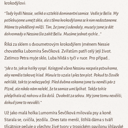
krokodýlovi:
“Tady bydlí Nessie, velká a vzteklá dominantní samice. Vedle je Bella. My
potřebujeme umejt skla, ale s těma krokodýlama se k nim nedostaneme.
Máme to předělený mříží. Tím, že jsme jí odendaly, musely jsme je dát
dohromady a Nessina šla zabít Bellu. Musíme jednat rychle…”
Říká za sklem s dvoumetrovým krokodýlem jménem Nessie
chovatelka Lubomíra Ševčíková. Zvířatům patří celý její život.
Zatímco Petra myje sklo, Luba hlídá s tyčí v ruce. Pro případ…
“jde o to, jak se holky vyspí. Kolegyně včera Nessinu nacpala pstruhama,
aby neměla takovej hlad. Minule to vzala I přes ten plot. Pokud to člověk
nehlídá, tak to je nebezpečný. Před dvěma rokama jsme tu neměli pár z
Plzně, ale nikdo nám neřekl, že ta samice umí šplhat. Takže tohle
přešplhala až nahoru a šla dolů. Dvakrát za sebou. My jsme tomu nevěřili,
dokud jsme to neviděli.”
Už jako malá holka Lumomíra Ševčíková milovala psy a koně.
Starala se, cvičila, jezdila…Dnes tato menší, štíhlá dáma s tváří
třicátnice pečuje o všechny živé tvory v tropickém pavilonu jihlavské