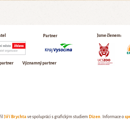
atel
Jsme členem:
Partner
 partner
Významný partner
řil
Jiří Brychta
ve spolupráci s grafickým studiem
Dizen
. Informace o
sp