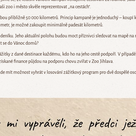
ši zoo i město skvěle reprezentovat „na cestách“.
ebou přibližně 50 000 kilometrů. Princip kampaně je jednoduchý – koup
metr, je možné zakoupit minimálně padesát kilometrů.
 deníku. Jeho aktuální polohu budou moct příznivci sledovat na mapě na n
tit se do Vánoc domů?
zážitky z dané destinace každému, kdo ho na jeho cestě podpoří. V přípa
získané finance půjdou na podporu chovu zvířat v Zoo Jihlava.
bude mít možnost vyhrát v losování zážitkový program pro dvě dospělé oso