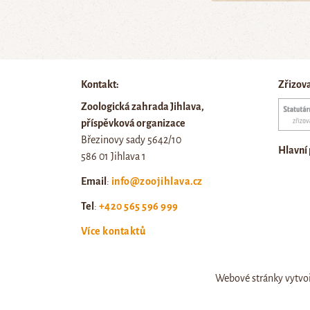
Kontakt:
Zřizov
Zoologická zahrada Jihlava,
příspěvková organizace
Březinovy sady 5642/10
Hlavní
586 01 Jihlava 1
Email
:
info@zoojihlava.cz
Tel
:
+420 565 596 999
Více kontaktů
Webové stránky vytvo