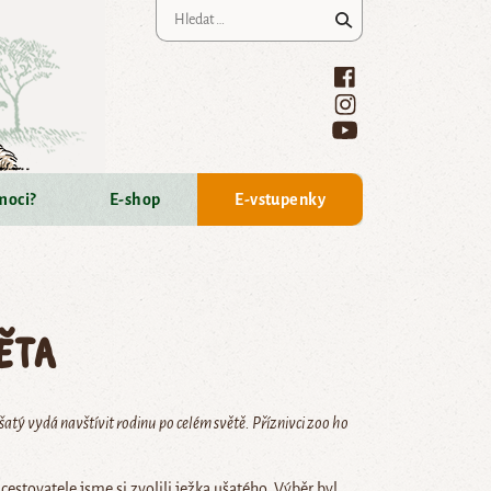
Vyhledávání
moci?
E-shop
E-vstupenky
ěta
atý vydá navštívit rodinu po celém světě. Příznivci zoo ho
stovatele jsme si zvolili ježka ušatého. Výběr byl