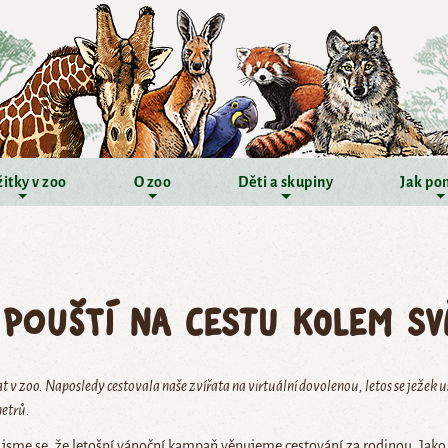
itky v zoo
O zoo
Děti a skupiny
Jak po
 pouští na cestu kolem sv
v zoo. Naposledy cestovala naše zvířata na virtuální dovolenou, letos se ježek uš
metrů.
sme se, že letošní vánoční kampaň věnujeme cestování za rodinou. Jako ce