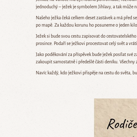
jednoduchý – ježek je symbolem Jihlavy, a tak může na
Našeho ježka čeká celkem deset zastávek a má před s
po mapě. Za každou korunu ho posuneme o jeden kilo
Ježek si bude svou cestu zapisovat do cestovatelského
prosince. Podaří se ježkovi procestovat celý svět a vrá
Jako poděkování za příspěvek bude ježek posílat své 
zakoupit samostatně i předešlé části deníku. Všechny 
Navíc každý, kdo ježkovi přispěje na cestu do světa, 