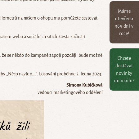
Máme
í kilometrů na našem e-shopu mu pomůžete cestovat
otevřeno
365 dní v
roce!
ašem webu a sociálních sítích. Cesta začíná 1.
dě, že se někdo do kampaně zapojí později, bude možné
Chcete
dostávat
novinky
by „Něco navíc o….“. Losování proběhne 2. ledna 2023.
do mailu?
Simona Kubičková
vedoucí marketingového oddělení