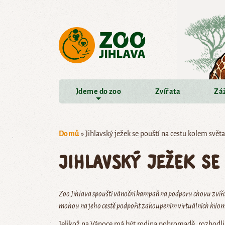
Přejít na hlavní obsah
Jdeme do zoo
Zvířata
Záž
Domů
»
Jihlavský ježek se pouští na cestu kolem světa
Jihlavský ježek se
Zoo Jihlava spouští vánoční kampaň na podporu chovu zvířat 
mohou na jeho cestě podpořit zakoupením virtuálních kilo
Jelikož na Vánoce má být rodina pohromadě, rozhodli j