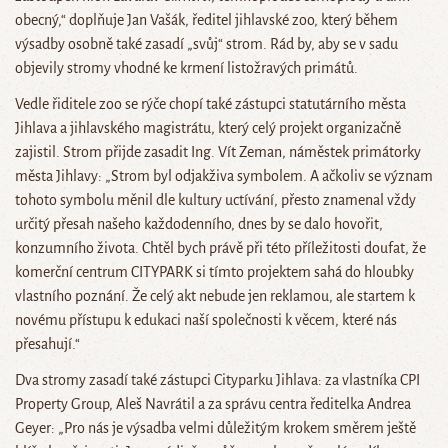
obecný,“ doplňuje Jan Vašák, ředitel jihlavské zoo, který během
výsadby osobně také zasadí „svůj“ strom. Rád by, aby se v sadu
objevily stromy vhodné ke krmení listožravých primátů.
Vedle řiditele zoo se rýče chopí také zástupci statutárního města
Jihlava a jihlavského magistrátu, který celý projekt organizačně
zajistil. Strom přijde zasadit Ing. Vít Zeman, náměstek primátorky
města Jihlavy: „Strom byl odjakživa symbolem. A ačkoliv se význam
tohoto symbolu měnil dle kultury uctívání, přesto znamenal vždy
určitý přesah našeho každodenního, dnes by se dalo hovořit,
konzumního života. Chtěl bych právě při této příležitosti doufat, že
komerční centrum CITYPARK si tímto projektem sahá do hloubky
vlastního poznání. Že celý akt nebude jen reklamou, ale startem k
novému přístupu k edukaci naší společnosti k věcem, které nás
přesahují.“
Dva stromy zasadí také zástupci Cityparku Jihlava: za vlastníka CPI
Property Group, Aleš Navrátil a za správu centra ředitelka Andrea
Geyer: „Pro nás je výsadba velmi důležitým krokem směrem ještě