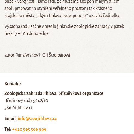
blíže k veřejnosti. Jsme rádi, že můžeme alespoň malým dílem
spolupracovat na utváření veřejného prostoru tak krásného
krajského města, jakým Jihlava bezesporu je,“ uzavírá ředitelka.
Výsadba sadu začne v areálu jihlavské zoologické zahrady v pátek
mezi 9 – 10h dopoledne.
autor: Jana Vránová, Olí Štrejbarová
Kontakt:
Zoologická zahrada Jihlava, příspěvková organizace
Březinovy sady 5642/10
586 01 Jihlava 1
Email
:
info@zoojihlava.cz
Tel
:
+420 565 596 999