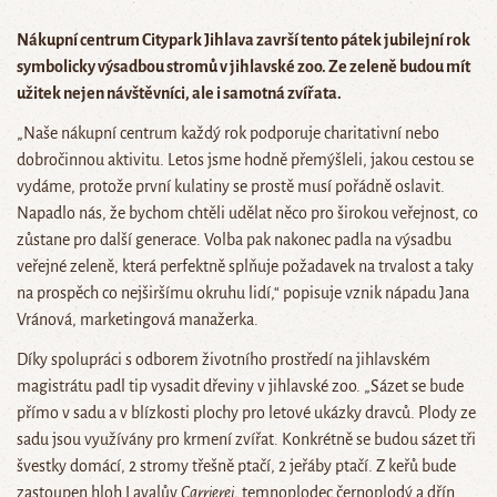
Nákupní centrum Citypark Jihlava završí tento pátek jubilejní rok
symbolicky výsadbou stromů v jihlavské zoo
. Z
e zeleně budou mít
užitek nejen návštěvníci, ale i samotná zvířata.
„Naše nákupní centrum každý rok podporuje charitativní nebo
dobročinnou aktivitu. Letos jsme hodně přemýšleli, jakou cestou se
vydáme, protože první kulatiny se prostě musí pořádně oslavit.
Napadlo nás, že bychom chtěli udělat něco pro širokou veřejnost, co
zůstane pro další generace. Volba pak nakonec padla na výsadbu
veřejné zeleně, která perfektně splňuje požadavek na trvalost a taky
na prospěch co nejširšímu okruhu lidí,“ popisuje vznik nápadu Jana
Vránová, marketingová manažerka.
Díky spolupráci s odborem životního prostředí na jihlavském
magistrátu padl tip vysadit dřeviny v jihlavské zoo. „Sázet se bude
přímo v sadu a v blízkosti plochy pro letové ukázky dravců. Plody ze
sadu jsou využívány pro krmení zvířat. Konkrétně se budou sázet tři
švestky domácí, 2 stromy třešně ptačí, 2 jeřáby ptačí. Z keřů bude
zastoupen hloh Lavalův
Carrierei
, temnoplodec černoplodý a dřín