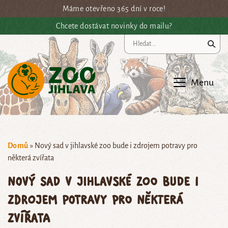
Přejít na hlavní obsah
Máme otevřeno 365 dní v roce!
Chcete dostávat novinky do mailu?
Vy
Menu
Domů
»
Nový sad v jihlavské zoo bude i zdrojem potravy pro
některá zvířata
Nový sad v jihlavské zoo bude i
zdrojem potravy pro některá
zvířata