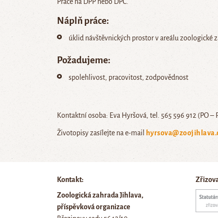
Práce na DPP nebo DPČ.
Náplň práce:
úklid návštěvnických prostor v areálu zoologické 
Požadujeme:
spolehlivost, pracovitost, zodpovědnost
Kontaktní osoba: Eva Hyršová, tel. 565 596 912 (PO – 
Životopisy zasílejte na e-mail
hyrsova@zoojihlava.
Kontakt:
Zřizov
Zoologická zahrada Jihlava,
příspěvková organizace