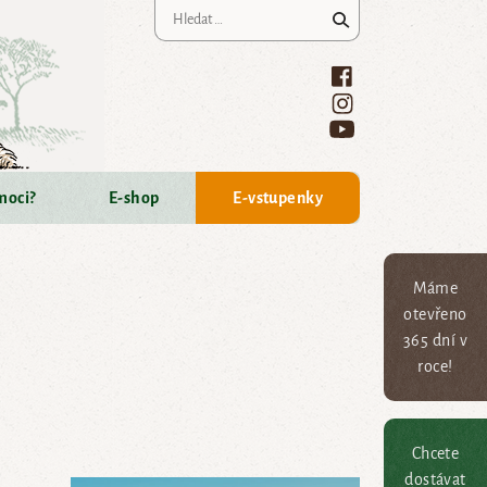
Vyhledávání
moci?
E-shop
E-vstupenky
Máme
otevřeno
365 dní v
roce!
Chcete
dostávat