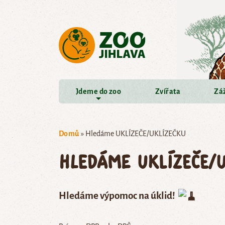
Přejít na hlavní obsah
Jdeme do zoo
Zvířata
Záž
Domů
»
Hledáme UKLÍZEČE/UKLÍZEČKU
Hledáme UKLÍZEČE/
Hledáme výpomoc na úklid!