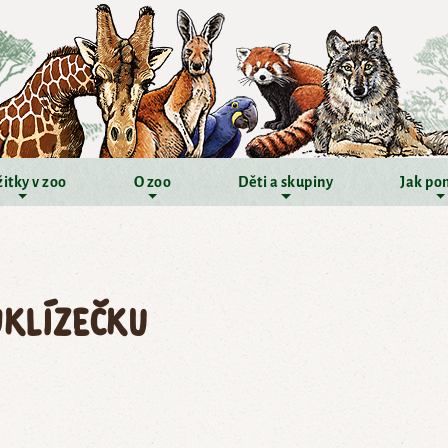
itky v zoo
O zoo
Děti a skupiny
Jak po
UKLÍZEČKU