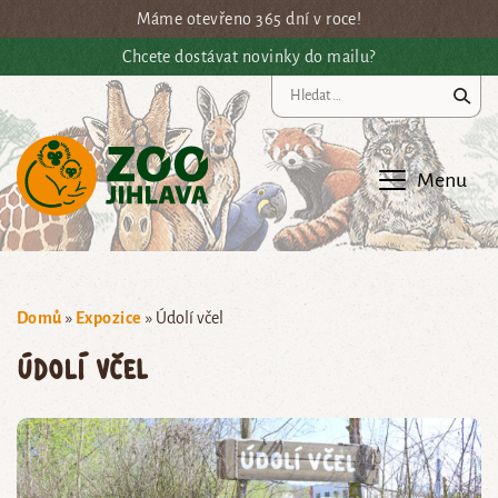
Přejít na hlavní obsah
Máme otevřeno 365 dní v roce!
Chcete dostávat novinky do mailu?
Vy
Menu
Domů
»
Expozice
»
Údolí včel
Údolí včel