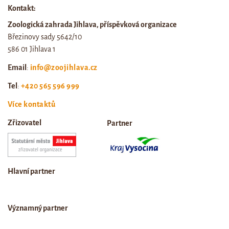
Kontakt:
Zoologická zahrada Jihlava, příspěvková organizace
Březinovy sady 5642/10
586 01 Jihlava 1
Email
:
info@zoojihlava.cz
Tel
:
+420 565 596 999
Více kontaktů
Zřizovatel
Partner
Hlavní partner
Významný partner