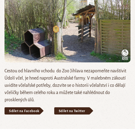
Cestou od hlavního vchodu do Zoo Jihlava nezapomeňte navštívit
Údolí včel, je hned naproti Australské farmy. V malebném zákoutí
uvidíte včelařské potřeby, dozvíte se o historii včelařství i co dělají
včeličky během celého roku a můžete také nahlédnout do
prosklených úlů.
Sdílet na Facebook
Sdílet na Twitter