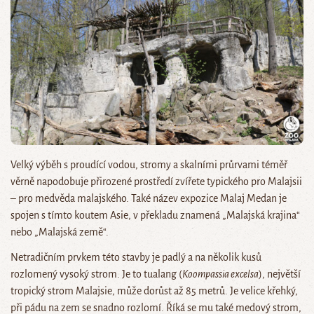
Velký výběh s proudící vodou, stromy a skalními průrvami téměř
věrně napodobuje přirozené prostředí zvířete typického pro Malajsii
– pro medvěda malajského. Také název expozice Malaj Medan je
spojen s tímto koutem Asie, v překladu znamená „Malajská krajina“
nebo „Malajská země“.
Netradičním prvkem této stavby je padlý a na několik kusů
rozlomený vysoký strom. Je to tualang (
Koompassia excelsa
), největší
tropický strom Malajsie, může dorůst až 85 metrů. Je velice křehký,
při pádu na zem se snadno rozlomí. Říká se mu také medový strom,