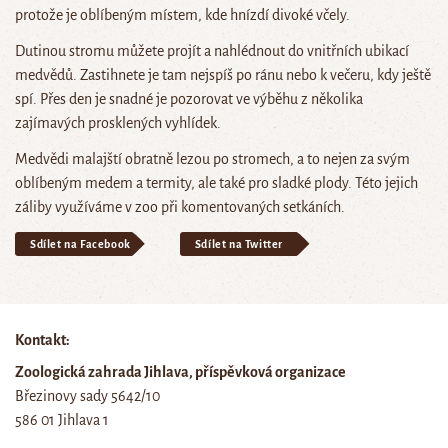
protože je oblíbeným místem, kde hnízdí divoké včely.
Dutinou stromu můžete projít a nahlédnout do vnitřních ubikací
medvědů. Zastihnete je tam nejspíš po ránu nebo k večeru, kdy ještě
spí. Přes den je snadné je pozorovat ve výběhu z několika
zajímavých prosklených vyhlídek.
Medvědi malajští obratně lezou po stromech, a to nejen za svým
oblíbeným medem a termity, ale také pro sladké plody. Této jejich
záliby využíváme v zoo při komentovaných setkáních.
Sdílet na Facebook
Sdílet na Twitter
Kontakt:
Zoologická zahrada Jihlava, příspěvková organizace
Březinovy sady 5642/10
586 01 Jihlava 1