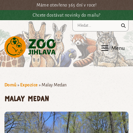
Přejít na hlavní obsah
Máme otevřeno 365 dní v roce!
Chcete dostávat novinky do mailu?
Vy
Menu
Domů
»
Expozice
»
Malay Medan
Malay Medan