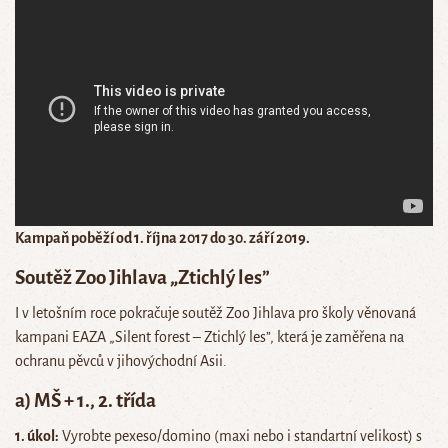
Kampaň poběží od 1. října 2017 do 30. září 2019.
Soutěž Zoo Jihlava „Ztichlý les”
I v letošním roce pokračuje soutěž Zoo Jihlava pro školy věnovaná
kampani EAZA „Silent forest – Ztichlý les”, která je zaměřena na
ochranu pěvců v jihovýchodní Asii.
a) MŠ + 1., 2. třída
1. úkol:
Vyrobte pexeso/domino (maxi nebo i standartní velikost) s