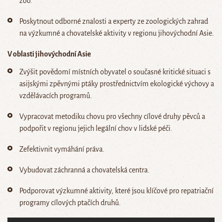
zoo.
Poskytnout odborné znalosti a experty ze zoologických zahrad
na výzkumné a chovatelské aktivity v regionu jihovýchodní Asie.
V oblasti jihovýchodní Asie
Zvýšit povědomí místních obyvatel o současné kritické situaci s
asijskými zpěvnými ptáky prostřednictvím ekologické výchovy a
vzdělávacích programů.
Vypracovat metodiku chovu pro všechny cílové druhy pěvců a
podpořit v regionu jejich legální chov v lidské péči.
Zefektivnit vymáhání práva.
Vybudovat záchranná a chovatelská centra.
Podporovat výzkumné aktivity, které jsou klíčové pro repatriační
programy cílových ptačích druhů.