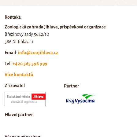
Kontakt:
Zoologická zahrada Jihlava, příspěvková organizace
Březinovy sady 5642/10
586 01 Jihlava 1
Email
:
info@zoojihlava.cz
Tel
:
+420 565 596 999
Více kontaktů
Zřizovatel
Partner
Hlavní partner
Významný partner