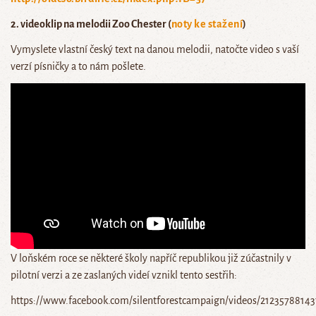
2. videoklip na melodii Zoo Chester (
noty ke stažení
)
Vymyslete vlastní český text na danou melodii, natočte video s vaší
verzí písničky a to nám pošlete.
V loňském roce se některé školy napříč republikou již zúčastnily v
pilotní verzi a ze zaslaných videí vznikl tento sestřih:
https://www.facebook.com/silentforestcampaign/videos/2123578814