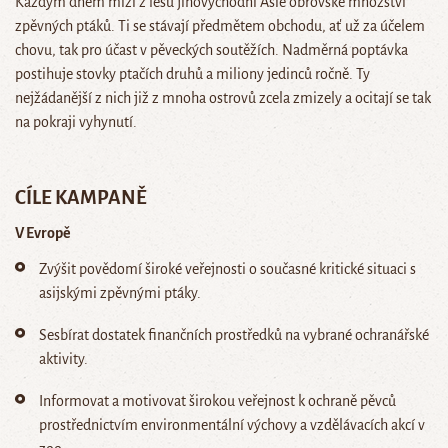
Každým dnem mizí z lesů jihovýchodní Asie obrovské množství
zpěvných ptáků. Ti se stávají předmětem obchodu, ať už za účelem
chovu, tak pro účast v pěveckých soutěžích. Nadměrná poptávka
postihuje stovky ptačích druhů a miliony jedinců ročně. Ty
nejžádanější z nich již z mnoha ostrovů zcela zmizely a ocitají se tak
na pokraji vyhynutí.
CÍLE KAMPANĚ
V Evropě
Zvýšit povědomí široké veřejnosti o současné kritické situaci s
asijskými zpěvnými ptáky.
Sesbírat dostatek finančních prostředků na vybrané ochranářské
aktivity.
Informovat a motivovat širokou veřejnost k ochraně pěvců
prostřednictvím environmentální výchovy a vzdělávacích akcí v