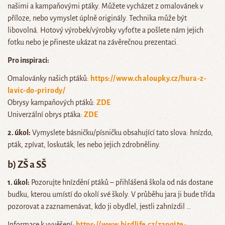
našimi a kampaňovými ptáky. Můžete vycházet z omalovánek v
příloze, nebo vymyslet úplně originály. Technika může být
libovolná. Hotový výrobek/výrobky vyfoťte a pošlete nám jejich
fotku nebo je přineste ukázat na závěrečnou prezentaci.
Pro inspiraci:
Omalovánky našich ptáků:
https://www.chaloupky.cz/hura-z-
lavic-do-prirody/
Obrysy kampaňových ptáků:
ZDE
Univerzální obrys ptáka:
ZDE
2. úkol:
Vymyslete básničku/písničku obsahující tato slova: hnízdo,
pták, zpívat, loskuták, les nebo jejich zdrobněliny.
b) ZŠ a SŠ
1. úkol:
Pozorujte hnízdění ptáků – přihlášená škola od nás dostane
budku, kterou umístí do okolí své školy. V průběhu jara ji bude třída
pozorovat a zaznamenávat, kdo ji obydlel, jestli zahnízdil …
Informace k vyvěšení:
https://www.birdlife.cz/zapojte-