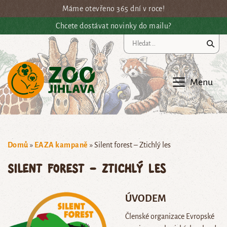
Přejít na hlavní obsah
Máme otevřeno 365 dní v roce!
Chcete dostávat novinky do mailu?
Vy
Menu
Domů
»
EAZA kampaně
»
Silent forest – Ztichlý les
Silent forest – Ztichlý les
ÚVODEM
Členské organizace Evropské