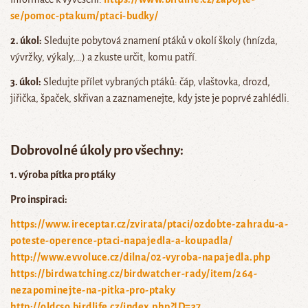
se/pomoc-ptakum/ptaci-budky/
2. úkol:
Sledujte pobytová znamení ptáků v okolí školy (hnízda,
vývržky, výkaly,…) a zkuste určit, komu patří.
3. úkol:
Sledujte přílet vybraných ptáků: čáp, vlaštovka, drozd,
jiřička, špaček, skřivan a zaznamenejte, kdy jste je poprvé zahlédli.
Dobrovolné úkoly pro všechny:
1. výroba pítka pro ptáky
Pro inspiraci:
https://www.ireceptar.cz/zvirata/ptaci/ozdobte-zahradu-a-
poteste-operence-ptaci-napajedla-a-koupadla/
http://www.evvoluce.cz/dilna/02-vyroba-napajedla.php
https://birdwatching.cz/birdwatcher-rady/item/264-
nezapominejte-na-pitka-pro-ptaky
http://oldcso.birdlife.cz/index.php?ID=37