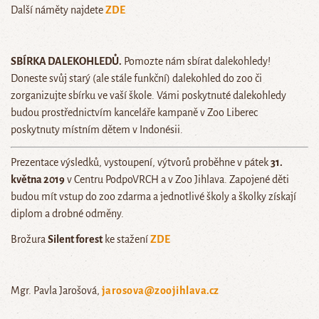
Další náměty najdete
ZDE
SBÍRKA DALEKOHLEDŮ.
Pomozte nám sbírat dalekohledy!
Doneste svůj starý (ale stále funkční) dalekohled do zoo či
zorganizujte sbírku ve vaší škole. Vámi poskytnuté dalekohledy
budou prostřednictvím kanceláře kampaně v Zoo Liberec
poskytnuty místním dětem v Indonésii.
Prezentace výsledků, vystoupení, výtvorů proběhne v pátek
31.
května 2019
v Centru PodpoVRCH a v Zoo Jihlava. Zapojené děti
budou mít vstup do zoo zdarma a jednotlivé školy a školky získají
diplom a drobné odměny.
Brožura
Silent forest
ke stažení
ZDE
Mgr. Pavla Jarošová,
jarosova@zoojihlava.cz