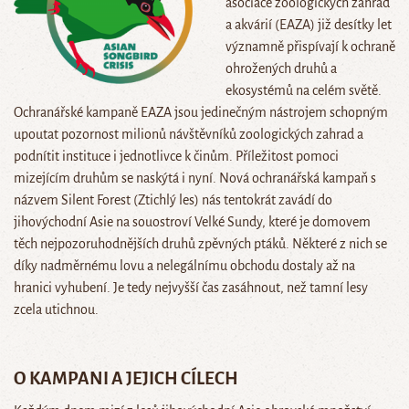
asociace zoologických zahrad
a akvárií (EAZA) již desítky let
významně přispívají k ochraně
ohrožených druhů a
ekosystémů na celém světě.
Ochranářské kampaně EAZA jsou jedinečným nástrojem schopným
upoutat pozornost milionů návštěvníků zoologických zahrad a
podnítit instituce i jednotlivce k činům. Příležitost pomoci
mizejícím druhům se naskýtá i nyní. Nová ochranářská kampaň s
názvem Silent Forest (Ztichlý les) nás tentokrát zavádí do
jihovýchodní Asie na souostroví Velké Sundy, které je domovem
těch nejpozoruhodnějších druhů zpěvných ptáků. Některé z nich se
díky nadměrnému lovu a nelegálnímu obchodu dostaly až na
hranici vyhubení. Je tedy nejvyšší čas zasáhnout, než tamní lesy
zcela utichnou.
O KAMPANI A JEJICH CÍLECH