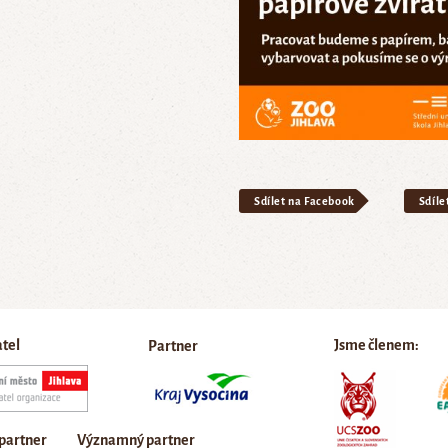
Sdílet na Facebook
Sdíle
atel
Jsme členem:
Partner
 partner
Významný partner