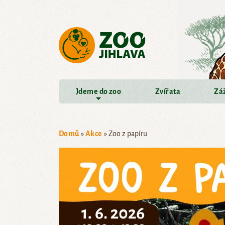
Přejít na hlavní obsah
Jdeme do zoo
Zvířata
Záž
Domů
»
Akce
»
Zoo z papíru