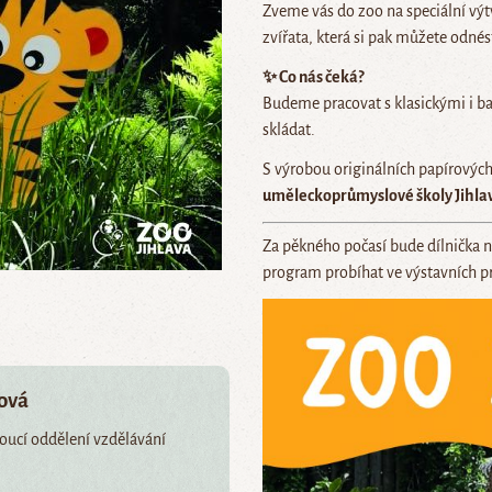
Zveme vás do zoo na speciální vý
zvířata, která si pak můžete odn
✨ Co nás čeká?
Budeme pracovat s klasickými i bar
skládat.
S výrobou originálních papírovýc
uměleckoprůmyslové školy Jihlav
Za pěkného počasí bude dílnička n
program probíhat ve výstavních p
šová
doucí oddělení vzdělávání