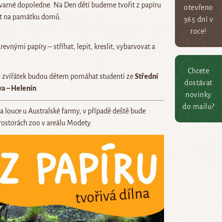
tvarné dopoledne. Na Den dětí budeme tvořit z papíru
otevřeno
ést na památku domů.
365 dní v
roce!
evnými papíry – stříhat, lepit, kreslit, vybarvovat a
Chcete
h zvířátek budou dětem pomáhat studenti ze
Střední
dostávat
a – Helenín
.
novinky
do mailu?
a louce u Australské farmy, v případě deště bude
rostorách zoo v areálu Modety.