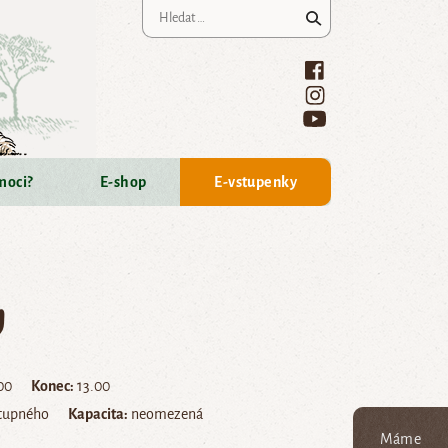
Vyhledávání
moci?
E-shop
E-vstupenky
u
00
Konec:
13.00
stupného
Kapacita:
neomezená
Máme