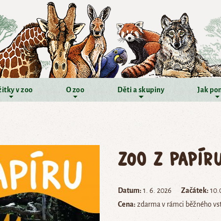
itky v zoo
O zoo
Děti a skupiny
Jak po
Zoo z papír
Datum:
1. 6. 2026
Začátek:
10.
Cena:
zdarma v rámci běžného v