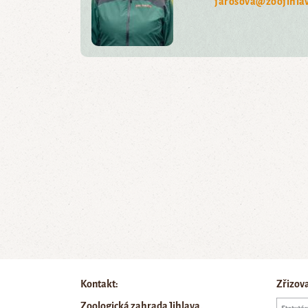
jarosova@zoojihlav
Kontakt:
Zřizov
Zoologická zahrada Jihlava,