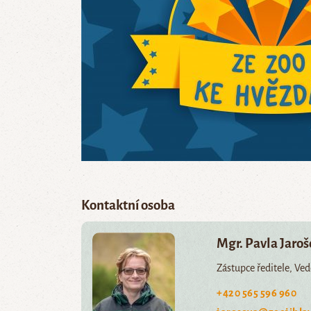
Kontaktní osoba
Mgr. Pavla Jaro
Zástupce ředitele, Ve
+420 565 596 960