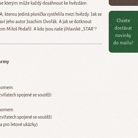
o, se kterým může každý dosáhnout ke hvězdám.
 kterou jediná písnička vystřelila mezi hvězdy. Jak se
Chcete
taví jeho autor Joachim Dvořák. A jak se dotknout
dostávat
m Miloš Podařil. A kdo jsou naše jihlavské „STAR“?
novinky
do mailu?
farmy
ronomem
zvířatech spojené se soutěží
ronomem
zvířatech spojené se soutěží
ka pro letové ukázky)