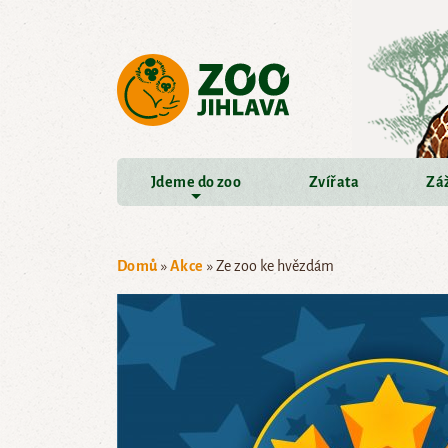
Přejít na hlavní obsah
Jdeme do zoo
Zvířata
Záž
Domů
»
Akce
»
Ze zoo ke hvězdám