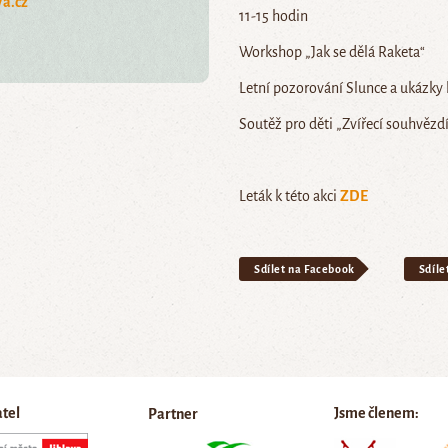
a.cz
11-15 hodin
Workshop „Jak se dělá Raketa“
Letní pozorování Slunce a ukázky
Soutěž pro děti „Zvířecí souhvězdí
Leták k této akci
ZDE
Sdílet na Facebook
Sdíle
atel
Jsme členem:
Partner