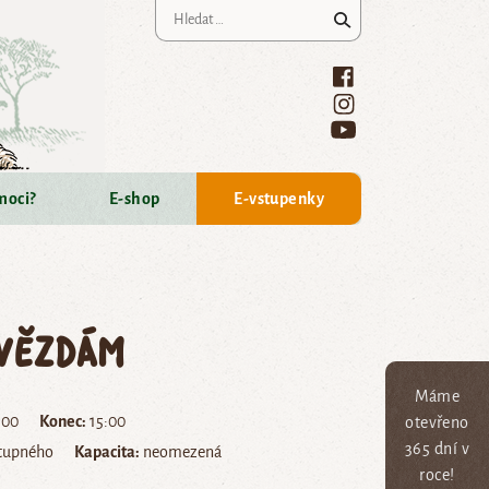
Vyhledávání
moci?
E-shop
E-vstupenky
hvězdám
Máme
.00
Konec:
15:00
otevřeno
365 dní v
stupného
Kapacita:
neomezená
roce!