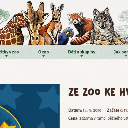
itky v zoo
O zoo
Děti a skupiny
Jak po
Ze zoo ke 
Datum:
14. 9. 2019
Začátek:
11
Cena:
zdarma v rámci běžného v