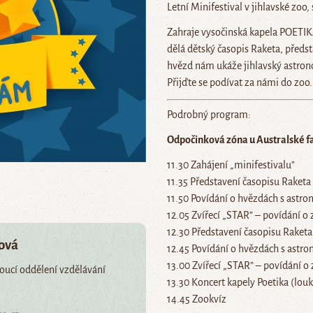
Letní Minifestival v jihlavské zo
Zahraje vysočinská kapela POETIKA,
dělá dětský časopis Raketa, předs
hvězd nám ukáže jihlavský astrono
Přijďte se podívat za námi do zoo.
Podrobný program:
Odpočinková zóna u Australské 
11.30 Zahájení „minifestivalu”
11.35 Představení časopisu Raketa
11.50 Povídání o hvězdách s ast
12.05 Zvířecí „STAR” – povídání o 
12.30 Představení časopisu Raketa
šová
12.45 Povídání o hvězdách s ast
13.00 Zvířecí „STAR” – povídání o 
doucí oddělení vzdělávání
13.30 Koncert kapely Poetika (lou
14.45 Zookvíz