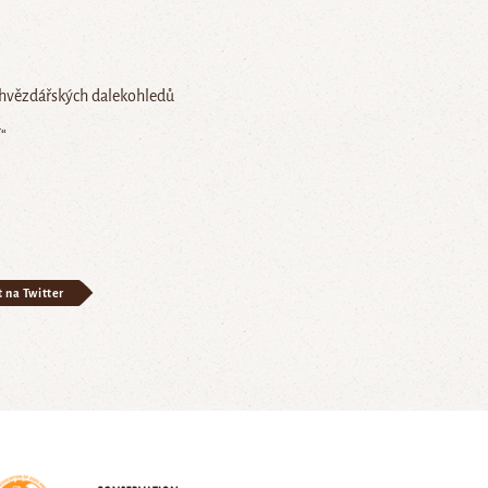
 hvězdářských dalekohledů
“
t na Twitter